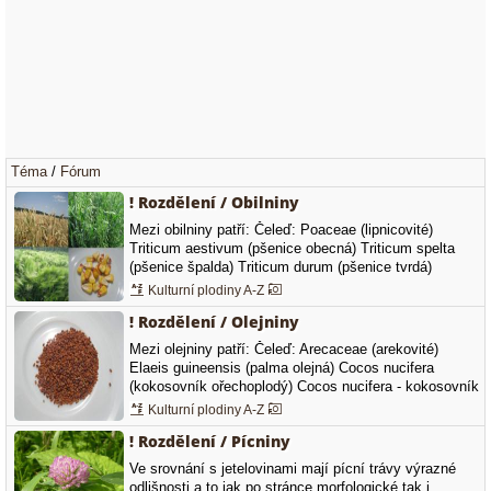
Téma
/
Fórum
! Rozdělení / Obilniny
Mezi obilniny patří: Čeleď: Poaceae (lipnicovité)
Triticum aestivum (pšenice obecná) Triticum spelta
(pšenice špalda) Triticum durum (pšenice tvrdá)
Triticum monococcum (pšenice jednozrnka) Triticum
Kulturní plodiny A-Z
dicoccum (pšenice dvouzrnka) Triticum compactum
! Rozdělení / Olejniny
(pšenice shloučená) Triticum polonicum (pšenice
polská) Triticum turgidum (pšenice naduřelá)…
Mezi olejniny patří: Čeleď: Arecaceae (arekovité)
Elaeis guineensis (palma olejná) Cocos nucifera
(kokosovník ořechoplodý) Cocos nucifera - kokosovník
ořechoplodý Čeleď: Asteraceae (hvězdnicovité)
Kulturní plodiny A-Z
Helianthus annuus (slunečnice roční) Carthamus
! Rozdělení / Pícniny
tinctorius (světlice barvířská, saflor) Silybum marianum
(ostropestřec mariánský)…
Ve srovnání s jetelovinami mají pícní trávy výrazné
odlišnosti a to jak po stránce morfologické tak i