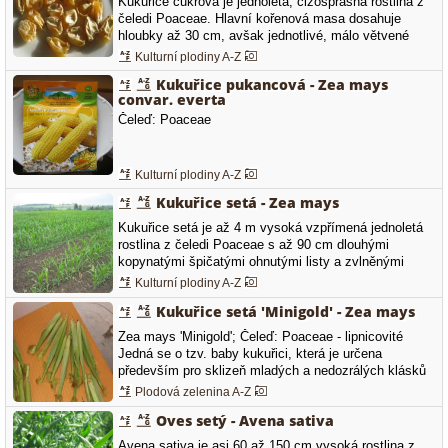
Kukuřice cukrová je jednoletá, cizosprašná rostlina z
čeledi Poaceae. Hlavní kořenová masa dosahuje
hloubky až 30 cm, avšak jednotlivé, málo větvené
kořeny mohou dosahovat i hloubky okolo 1 m. Kořeny
Kulturní plodiny A-Z
kukuřice jsou provazcovité a slouží především ke
Kukuřice pukancová - Zea mays
zvýšení stability rostliny. Stéblo dorůstá do výšky
convar. everta
okolo 1,5 a je složeno…
Čeleď: Poaceae
Kulturní plodiny A-Z
Kukuřice setá - Zea mays
Kukuřice setá je až 4 m vysoká vzpřímená jednoletá
rostlina z čeledi Poaceae s až 90 cm dlouhými
kopynatými špičatými ohnutými listy a zvlněnými
okraji. Kukuřice je jednodomá rostlina, která má jak
Kulturní plodiny A-Z
samčí tak samičí květenství. Samčí květenství je lata
Kukuřice setá 'Minigold' - Zea mays
a nachází se na vrcholu rostliny. Klásky jsou
dvoukvěté, z nichž…
Zea mays 'Minigold'; Čeleď: Poaceae - lipnicovité
Jedná se o tzv. baby kukuřici, která je určena
především pro sklizeň mladých a nedozrálých klásků
jež nacházejí uplatnění ke konzervaci. Rostlina
Plodová zelenina A-Z
dorůstá do výšky od 180 do 200 cm a vytváří až 4
Oves setý - Avena sativa
klasy na rostlině. Je středně pozdní a vhodná zejména
do teplejších podmínek,…
Avena sativa je asi 60 až 150 cm vysoká rostlina z