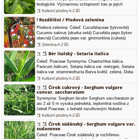
biologické. Významnou schopností trav je jejich
intenzivní vegetativní rozmnožování. Trávy vytvářejí
Kulturní plodiny A-Z
velice hustý a pevný drn, který odolává nejen pastvě
! Rozdělění / Plodová zelenina
hospodářských zvířat, ale i těžké sklizňové technice.
Trávy…
Plodová zelenina: Čeleď: Cucurbitaceae (tykvovité)
Cucumis sativus (okurka setá) Cucurbita pepo (tykev
obecná) Cucurbita pepo var. giromontiina (cuketa)
Cucurbita pepo var. patissonia (patizon) Cucurbita pepo
Zelenina A-Z
var. olleifera (tykev olejná) Cucurbita maxima (tykev
Bér italský - Setaria italica
velkoplodá) Cucurbita moschata (tykev muškátová)
Cucurbita ficifolia (tykev fíkolistá)…
Čeleď: Poaceae Synonyma: Chaetochloa italica,
Panicum italicum, Setaria italica var. metzgeri, Setaria
italica var. stramineofructa Barva květů: zelená, Doba
kvetení: červenec, srpen, září, Další názvy: bér obilní,
Kulturní plodiny A-Z
bér obilný, bér vlašský, mohár, muchár, proso italské,
Čirok cukrový - Sorghum vulgare
proso senegalské, proso vlašské
convar. saccharatum
Synonyma: Sorghum bicolor Sorghum saccharatum je
asi 2 až 5 m vysoká jednoletá, teplomilná rostlina z
čeledi Poaceae, s bohatě rozvětveným hluboko
kořenícím kořenovým systémem, která tvoří stébla
Kulturní plodiny A-Z
vyplněná dření. Stébla jsou rozdělena kolénky na
Čirok súdánský - Sorghum vulgare var.
články. Čepel listů může být dlouhá od 40 do 100 cm a
sudanense
je pokryta slabou vrstvou…
Čeleď: Poaceae Čirok súdánský je rozšířenou