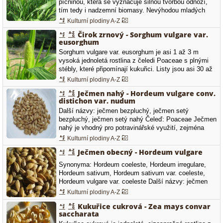
pícninou, která se vyznačuje silnou tvorbou odnoží,
tím tedy i nadzemní biomasy. Nevýhodou mladých
rostlin je ten, že obsahují v zelené hmotě glykosid
Kulturní plodiny A-Z
durin, ze kterého se rozkladem uvolňuje kyanovodík.
Čirok zrnový - Sorghum vulgare var.
Obsah durinu se stářím rostliny postupně klesá a po
eusorghum
fázi metání je již…
Sorghum vulgare var. eusorghum je asi 1 až 3 m
vysoká jednoletá rostlina z čeledi Poaceae s plnými
stébly, které připomínají kukuřici. Listy jsou asi 30 až
100 cm dlouhé a vyznačují se plochou a čárkovitě
Kulturní plodiny A-Z
kopinatou čepelí s bílou střední žilkou. Květy vyrůstají
Ječmen nahý - Hordeum vulgare conv.
v poměrně velkých latách, klásky jsou většinou po 2,
distichon var. nudum
jeden…
Další názvy: ječmen bezpluchý, ječmen setý
bezpluchý, ječmen setý nahý Čeleď: Poaceae Ječmen
nahý je vhodný pro potravinářské využití, zejména
slouží k výrobě tzv. funkčních potravin. Takovéto
Kulturní plodiny A-Z
potraviny mají hlavní význam v prevenci a v léčbě
Ječmen obecný - Hordeum vulgare
kardiovaskulárních a jiných civilizačních onemocnění.
Synonyma: Hordeum coeleste, Hordeum irregulare,
Hordeum sativum, Hordeum sativum var. coeleste,
Hordeum vulgare var. coeleste Další názvy: ječmen
setý {Delete}ˇ+celeď: Poaceae - lipnicovité Ječmen
Kulturní plodiny A-Z
setý je důležitou sladovnickou, krmnou potravinářskou,
Kukuřice cukrová - Zea mays convar
ale i farmaceutickou plodinou. K největším
saccharata
producentům ječmene patří Evropa, Čína…