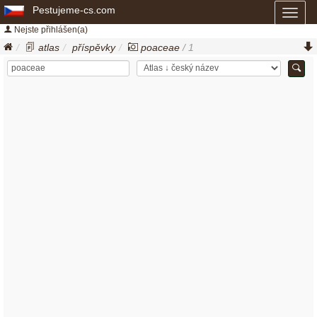
Pestujeme-cs.com
Toggl
naviga
Nejste přihlášen(a)
atlas
příspěvky
poaceae
/ 1