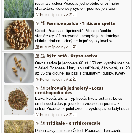
rostlina z čeledi Poaceae jednoletého či ozimého
charakteru. Kořenový systém pšenice je slaběji
vyvinut a kořeny dorůstají až do 0,5 m hloubky. Listy
Kulturní plodiny A-Z
se skládají z listové čepele a listové pochvy. Na
Pšenice špalda - Triticum spelta
přechodu mezi listovou čepelí a pochvou je jazýček,
po obou stranách listové…
Čeleď: Poaceae - lipnicovité Pšenice špalda
staročesky též nazývaná samopše je historickým
obilním druhem, který se hojně vyskytoval ve
středomořské a černomořské oblasti. Zrno zůstává
Kulturní plodiny A-Z
obaleno v pluchách a musí být dodatečně vyloupáno.
Rýže setá - Oryza sativa
Obal z pluch chrání zrno před houbovými chorobami či
jinými zárodky různých…
Oryza sativa je jednoletá 60 až 150 cm vysoká rostlina
z čeledi Poaceae. Listy jsou střídavé, čárkovité, asi 20
až 35 cm dlouhé, na bázi s chlupatými oušky. Květy
vyrůstají v jednokvětých kláscích, na bázi se 2 malými
Kulturní plodiny A-Z
plevami a kožovitou osinatou nebo bezosinatou
Štírovník jednoletý - Lotus
chlupatou pluchou, 6 tyčinkami a semeníkem se 2
ornithopodioides
bliznami. Klásky…
Barva květů: žlutá, Typ květů: květy ostatní, Lotus
ornithopodioides je jednoletá vícešečná pícnina z
čeledi Poaceae s poléhavou či vystoupavou lodyhou a
stopkatými listy. Květenstvím je hlávkovitý okolík se 3
Kulturní plodiny A-Z
až 5 květy žloutkově žluté barvy. Plodem je 4 až 5 cm
Tritikale - x Triticosecale
dlouhý silně zploštělý a srpovitě zakřivený lusk.
Další názvy: Triticale Čeleď: Poaceae - lipnicovité