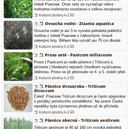
čeledi Poaceae. Oves setý se vyznačuje velice
mohutnou kořenovou soustavou s velkou osvojovací
schopností, která se značně rozvíjí současně s
Kulturní plodiny A-Z
tvorbou odnoží. Listy ovsa mají tmavě zelenou barvu a
Ovsucha vodní - Zizania aquatica
jsou levotočivé, na rozdíl od ostatních druhů obilovin.
Na přechodu pochvy v čepel…
Ovsucha vodní je asi 3 m vysoká jednoletá pobřežní
rostlina z čeledi Poaceae s čárkovitými, tmavě
zelenými listy. Během léta vytváří asi 75 cm dlouhé
jehlancovité laty, jež jsou složené ze světle zelených
Kulturní plodiny A-Z
květů. Po oplození květů se vytvářejí rýži podobné
Proso seté - Panicum miliaceum
obilky. Další názvy: ovsucha bahenní, indiánská rýže,
…
Proso ( Panicum) je vedle pšenice ( Triticum) a
ječmene ( Hordeum) nejstarší člověkem využívanou
obilninou. Proso se již pěstovalo ve 4. a 5. století před
Kristem. Jeho pravlastí je Čína, východní Asie, Indie a
Kulturní plodiny A-Z
jihovýchodní oblasti Ruska. Panicum miliaceum je
Pšenice dvouzrnka - Triticum
krátkodenní, teplomilná a suchovzdorná obilnina z
dicoccum
čeledi Poaceae. Z…
Čeleď: Poaceae Triticum dicoccum je často spojována
s počátky primitivního zemědělství. Na území České
republiky byla významnou plodinou až do příchodu
Slovanů, kteří zavedli pěstování pšenice seté. Odrůdy
Kulturní plodiny A-Z
pšenice dvouzrnky jsou převážně jarního charakteru.
Pšenice obecná - Triticum aestivum
Ozimé typy se vyskytují zejména u planých forem.
Stéblo…
Triticum aestivum je 40 až 160 cm vysoká jednoletá