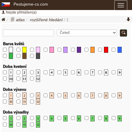
Pestujeme-cs.com
Toggl
naviga
Nejste přihlášen(a)
atlas
rozšířené hledání
/ 1
Barva květů
Doba kvetení
Doba výsevu
Doba výsadby