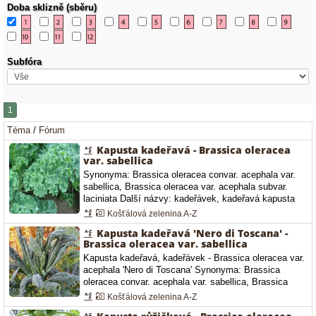
Doba sklizně (sběru)
Subfóra
Téma
/
Fórum
Kapusta kadeřavá - Brassica oleracea
var. sabellica
Synonyma: Brassica oleracea convar. acephala var.
sabellica, Brassica oleracea var. acephala subvar.
laciniata Další názvy: kadeřávek, kadeřavá kapusta
Čeleď: Brassicaceae - brukvovité Brassica oleracea -
Košťálová zelenina A-Z
kadeřávek - kapusta kadeřavá Předpěstování Doba
Kapusta kadeřavá 'Nero di Toscana' -
výsevu: duben, květen, Doba výsadby: květen,
Brassica oleracea var. sabellica
červen, Spon: 60 x 60 cm Doba výsevu: říjen, listopad,
Kapusta kadeřavá, kadeřávek - Brassica oleracea var.
prosinec, leden, únor,…
acephala 'Nero di Toscana' Synonyma: Brassica
oleracea convar. acephala var. sabellica, Brassica
oleracea var. acephala subvar. laciniata Další názvy:
Košťálová zelenina A-Z
kadeřávek, kadeřavá kapusta Čeleď: Brassicaceae -