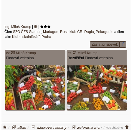
Ing. Miloš Krump
|
|
Člen
SZO ČZS Gladiris
,
Martagon
,
Rosa klub ČR
,
Dagla
,
Pelargonie
a člen
také
Klubu skalničkářů Praha
Zaslat příspěvek
cz
Miloš Krump
cz
Miloš Krump
Plodová zelenina
Rozdělění Plodová zelenina
atlas
užitkové rostliny
zelenina a-z
/ ! rozdělění