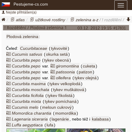
Pestujeme-cs.com
Toggl
naviga
Nejste přihlášen(a)
atlas
užitkové rostliny
zelenina a-z
/ ! rozdělění /
plodová zelenina
! Rozdělění / Plodová zelenina 1
03.12. 2012 19:15
#17831
Plodová zelenina
:
Čeleď:
Cucurbitaceae
(
tykvovité
)
Cucumis sativus
(
okurka setá
)
Cucurbita pepo
(
tykev obecná
)
Cucurbita pepo
var.
giromontiina
(
cuketa
)
Cucurbita pepo
var.
patissonia
(
patizon
)
Cucurbita pepo
var.
olleifera
(
tykev olejná
)
Cucurbita maxima
(
tykev velkoplodá
)
Cucurbita moschata
(
tykev muškátová
)
Cucurbita ficifolia
(
tykev fíkolistá
)
Cucurbita mixta
(
tykev pomíchaná
)
Cucumis melo
(
meloun cukrový
)
Momordica charantia
(
momordika
)
Lagenaria siceraria
(
lagenárie
, nebo též i
kalabasa
)
Luffa aegyptiaca
(
lufa
)