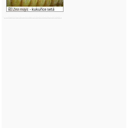
Zea mays
- kukuřice setá