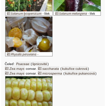
Solanum lycopersicum
- lilek
Solanum melongena
- lilek
rajče
vejcoplodý
Physalis peruviana
-
mochyně peruánská - jedlé
plody
Čeleď:
Poaceae
(
lipnicovité
)
Zea mays
convar.
saccharata
(
kukuřice cukrová
)
Zea mays
convar.
microsperma
(
kukuřice pukancová
)