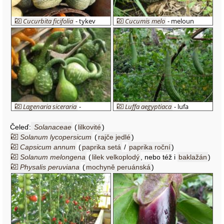
Cucurbita ficifolia
- tykev
Cucumis melo
- meloun
fíkolistá 'Siam'
cukrový 'Ananas'
Lagenaria siceraria
-
Luffa aegyptiaca
- lufa
lagenárie obecná
válcovitá
Čeleď:
Solanaceae
(
lilkovité
)
Solanum lycopersicum
(
rajče jedlé
)
Capsicum annum
(
paprika setá
/
paprika roční
)
Solanum melongena
(
lilek velkoplodý
, nebo též i
baklažán
)
Physalis peruviana
(
mochyně peruánská
)