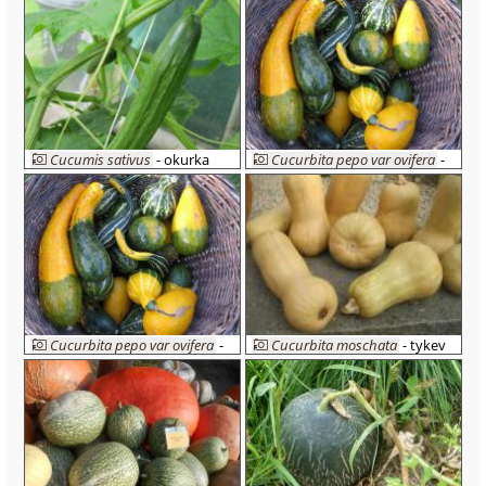
Cucumis sativus
- okurka
Cucurbita pepo var ovifera
-
setá
tykev okrasná
Cucurbita pepo var ovifera
-
Cucurbita moschata
- tykev
tykev okrasná
pižmová