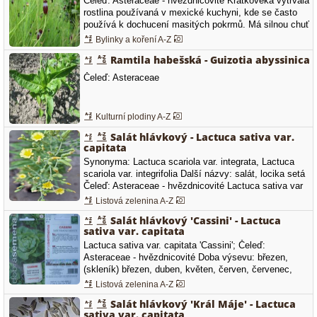
Čeleď: Asteraceae - hvězdnicovité Krátkověká vytrvalá
rostlina používaná v mexické kuchyni, kde se často
používá k dochucení masitých pokrmů. Má silnou chuť
podobnou čerstvému ​​koriandru s tóny citronu a anýzu.
Bylinky a koření A-Z
Ramtila habešská - Guizotia abyssinica
Čeleď: Asteraceae
Kulturní plodiny A-Z
Salát hlávkový - Lactuca sativa var.
capitata
Synonyma: Lactuca scariola var. integrata, Lactuca
scariola var. integrifolia Další názvy: salát, locika setá
Čeleď: Asteraceae - hvězdnicovité Lactuca sativa var
capitata - salát hlávkový Lactuca sativa var capitata -
Listová zelenina A-Z
salát hlávkový Salát hlávkový raný Doba výsevu: únor,
Salát hlávkový 'Cassini' - Lactuca
březen, (pařeniště, skleník) Doba výsadby: březen,…
sativa var. capitata
Lactuca sativa var. capitata 'Cassini'; Čeleď:
Asteraceae - hvězdnicovité Doba výsevu: březen,
(skleník) březen, duben, květen, červen, červenec,
(záhon) Doba výsadby: duben, květen, červen,
Listová zelenina A-Z
červenec, Spon: 30 x 25 cm Doba sklizně (sběru):
Salát hlávkový 'Král Máje' - Lactuca
květen, červen, červenec, srpen, září, říjen, Salát
sativa var. capitata