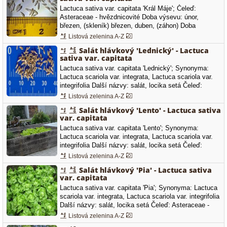
hlávkový celoroční 'Cassini'…
Lactuca sativa var. capitata 'Král Máje'; Čeleď:
Asteraceae - hvězdnicovité Doba výsevu: únor,
březen, (skleník) březen, duben, (záhon) Doba
výsadby: duben, Doba sklizně (sběru): květen, červen,
Listová zelenina A-Z
Jarní, polní salát. Předpěstované sazenice
Salát hlávkový 'Lednický' - Lactuca
vysazujeme mělce nebo osivo vyséváme mělce přímo
sativa var. capitata
do téhož sponu na záhon a vyjednotíme.…
Lactuca sativa var. capitata 'Lednický'; Synonyma:
Lactuca scariola var. integrata, Lactuca scariola var.
integrifolia Další názvy: salát, locika setá Čeleď:
Asteraceae - hvězdnicovité Doba výsevu: leden, únor,
Listová zelenina A-Z
(pařeniště, skleník) Doba výsadby: březen, duben,
Salát hlávkový 'Lento' - Lactuca sativa
Spon: 25 x 25 cm Doba sklizně (sběru): duben, květen,
var. capitata
Odrůda vhodná…
Lactuca sativa var. capitata 'Lento'; Synonyma:
Lactuca scariola var. integrata, Lactuca scariola var.
integrifolia Další názvy: salát, locika setá Čeleď:
Asteraceae - hvězdnicovité "Celoroční salát" pro polní
Listová zelenina A-Z
pěstování. Vysoká odolnost k vykvétání. Doba
Salát hlávkový 'Pia' - Lactuca sativa
výsevu: březen, duben, květen, červen, červenec,
var. capitata
(záhon) Doba sklizně…
Lactuca sativa var. capitata 'Pia'; Synonyma: Lactuca
scariola var. integrata, Lactuca scariola var. integrifolia
Další názvy: salát, locika setá Čeleď: Asteraceae -
hvězdnicovité - velmi raná odrůda - je velice vhodná
Listová zelenina A-Z
ven, do skleníků či fóliovníků - přirůstá i při malé