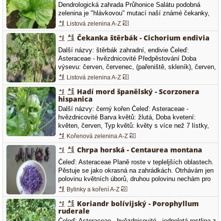
Dendrologická zahrada Průhonice Salátu podobná
zelenina je "hlávkovou" mutací naší známé čekanky,
Přítomnost hořkého "mléka" upomíná na příbuznost k
Listová zelenina A-Z
pampelišce. Je bohatým zdrojem kyseliny listové,
Čekanka štěrbák - Cichorium endivia
vitaminu B1, B2, B6 i vitamínu A a C. Ze stopových
prvků také vápník, fosfor,…
Další názvy: štěrbák zahradní, endivie Čeleď:
Asteraceae - hvězdnicovité Předpěstování Doba
výsevu: červen, červenec, (pařeniště, skleník), červen,
červenec, (záhon) Doba výsadby: červenec, srpen,
Listová zelenina A-Z
Spon: 30 x 30 cm Vegetační doba (dny): 90 - 120 Doba
Hadí mord španělský - Scorzonera
sklizně (sběru): září, říjen, Přímý výsev Doba výsevu:
hispanica
září,…
Další názvy: černý kořen Čeleď: Asteraceae -
hvězdnicovité Barva květů: žlutá, Doba kvetení:
květen, červen, Typ květů: květy s více než 7 lístky,
Scorzonera hispanica pochází ze Španělska. Je velice
Kořenová zelenina A-Z
chutnou zeleninou hlavně pro diabetiky. Z botanického
Chrpa horská - Centaurea montana
hlediska je to dvouletá rostlina z čeledi Asteraceae,
která v prvním…
Čeleď: Asteraceae Planě roste v tepleljších oblastech.
Pěstuje se jako okrasná na zahrádkách. Otrhávám jen
polovinu květních úborů, druhou polovinu nechám pro
včeličky, čmeláky, pestřenky a jiný užitečný hmyz.
Bylinky a koření A-Z
Otrhám dlouhé květní plátky a suším ve tmavé
Koriandr bolívijský - Porophyllum
vzdušné místnosti. Používám do zimních čajových
ruderale
směsí.…
Čeleď: Asteraceae - hvězdnicovité - jednoletá rostlina z