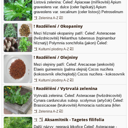
Petroselinum crispum convar vulgare - petržel
Listová zelenina: Čeleď: Apiaceae (miříkovité) Apium
obecná…
graveolens var. dulce (celer řapíkatý) Apium
graveolens var. secalinum (celer listový) Petroselinum
crispum convar vulgare (petržel zahradní naťová)
Zelenina A-Z
Foeniculum vulgare var. dulce (fenykl sladký) Apium
! Rozdělení / Okopaniny
graveolens var secalinum - celer naťový Petroselinum
crispum convar vulgare - petržel…
Mezi hlíznaté okopaniny patří: Čeleď: Asteraceae
(hvězdnicovité) Helianthus tuberosus (topinambur
hlíznatý) Polymnia sonchifolia (jakon) Čeleď:
Solanaceae (lilkovité) Solanum tuberosum (brambor
Kulturní plodiny A-Z
hlíznatý)
! Rozdělení / Olejniny
Mezi olejniny patří: Čeleď: Arecaceae (arekovité)
Elaeis guineensis (palma olejná) Cocos nucifera
(kokosovník ořechoplodý) Cocos nucifera - kokosovník
ořechoplodý Čeleď: Asteraceae (hvězdnicovité)
Kulturní plodiny A-Z
Helianthus annuus (slunečnice roční) Carthamus
! Rozdělění / Vytrvalá zelenina
tinctorius (světlice barvířská, saflor) Silybum marianum
(ostropestřec mariánský)…
Vytrvalá zelenina: Čeleď: Asteraceae (hvězdnicovité)
Cynara cardunculus subsp. scolymus (artyčok) Čeleď:
Brassicaceae (brukvovité) Armoracia rusticana (křen
selský) Armoracia rusticana - křen selský Čeleď:
Zelenina A-Z
Liliaceae (liliovité) Asparagus officinalis (chřest)
Aksamitnik - Tagetes filifolia
Asparagus officinalis - chřest zelený Čeleď:
Polygonaceae (rdesnovité)…
Další názvy: nepravá lékořice Čeleď: Asteraceae -