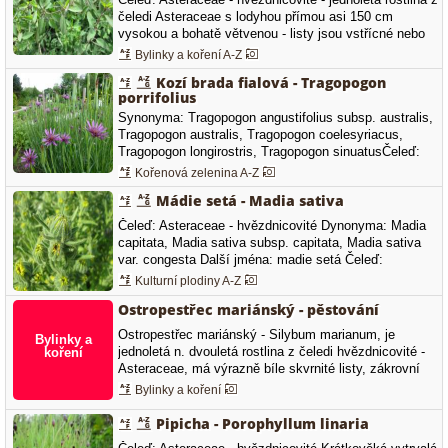
čeledi Asteraceae s lodyhou přímou asi 150 cm
vysokou a bohatě větvenou - listy jsou vstřícné nebo
střídavé, řapíkaté, vejčité, eliptické nebo obvejčité, na
Bylinky a koření A-Z
bázi klínovité, na okraji zvlněné až chobotnaté, lysé,
Kozí brada fialová - Tragopogon
často pak šedozelené - květenství je chocholičnaté…
porrifolius
Synonyma: Tragopogon angustifolius subsp. australis,
Tragopogon australis, Tragopogon coelesyriacus,
Tragopogon longirostris, Tragopogon sinuatusČeleď:
Asteraceae - hvězdnicovité Barva květů: světle
Kořenová zelenina A-Z
fialová, Typ květů: květy s více než 7 lístky.
Mádie setá - Madia sativa
Čeleď: Asteraceae - hvězdnicovité Dynonyma: Madia
capitata, Madia sativa subsp. capitata, Madia sativa
var. congesta Další jména: madie setá Čeleď:
Asteraceae - hvězdnicovité Barva květů: žlutá, Doba
Kulturní plodiny A-Z
kvetení: červenec, srpen, září, říjen, Typ květů: květy
Ostropestřec mariánský - pěstování
s více než 7 lístky, Madia sativa je jednoletá rostlina z
čeledi…
Ostropestřec mariánský - Silybum marianum, je
jednoletá n. dvouletá rostlina z čeledi hvězdnicovité -
Asteraceae, má výrazně bíle skvrnité listy, zákrovní
listeny jsou ukončeny dlouhým ostnem. Jeho
Bylinky a koření
pěstování je celkem snadné, ale získat semena z
vlastních rostlin může být problematické - jeho květy
Pipicha - Porophyllum linaria
bývají napadány bejlomorkami.…