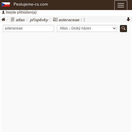
Pestujeme-cs.com
Toggl
naviga
Nejste přihlášen(a)
atlas
příspěvky
asteraceae
/ 1