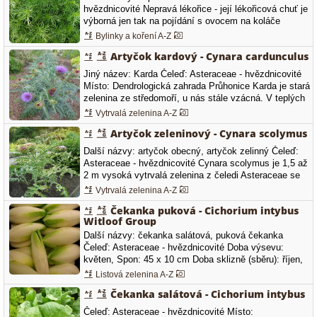
hvězdnicovité Nepravá lékořice - její lékořicová chuť je
výborná jen tak na pojídání s ovocem na koláče
poháry.
Bylinky a koření A-Z
Artyčok kardový - Cynara cardunculus
Jiný název: Karda Čeleď: Asteraceae - hvězdnicovité
Místo: Dendrologická zahrada Průhonice Karda je stará
zelenina ze středomoří, u nás stále vzácná. V teplých
krajích vytrvalá, u nás jednoletá bylina. Z mohutné
Vytrvalá zelenina A-Z
rostliny se konzumují pouze řapíky, nejlépe bělené.
Artyčok zeleninový - Cynara scolymus
Obsahují cynarin a řadu organických, zdraví
prospěšných…
Další názvy: artyčok obecný, artyčok zelinný Čeleď:
Asteraceae - hvězdnicovité Cynara scolymus je 1,5 až
2 m vysoká vytrvalá zelenina z čeledi Asteraceae se
střídavými, šťavnatými peřenoklanými lodyžními listy,
Vytrvalá zelenina A-Z
které jsou na rubu šedě plstnaté. Artyčok zeleninový
Čekanka puková - Cichorium intybus
kvete počátkem podzimu svými fialovými úbory,
Witloof Group
které…
Další názvy: čekanka salátová, puková čekanka
Čeleď: Asteraceae - hvězdnicovité Doba výsevu:
květen, Spon: 45 x 10 cm Doba sklizně (sběru): říjen,
listopad, Čekanka k rychlení puků tvoří žluté
Listová zelenina A-Z
vřetonovité puky
Čekanka salátová - Cichorium intybus
Čeleď: Asteraceae - hvězdnicovité Místo: