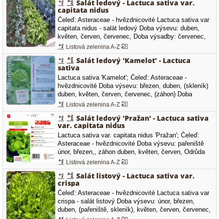
Salát ledový - Lactuca sativa var.
intenzitě světla
capitata nidus
Čeleď: Asteraceae - hvězdnicovité Lactuca sativa var
capitata nidus - salát ledový Doba výsevu: duben,
květen, červen, červenec, Doba výsadby: červenec,
srpen, Spon: 30 x 40 cm Vegetační doba (dny): 80 -
Listová zelenina A-Z
100 Počet semen v 1 g: 800 - 1200 Doba sklizně
Salát ledový 'Kamelot' - Lactuca
(sběru): červen, červenec, srpen, září, říjen, Trať: II. -
sativa
III. Salát ledový…
Lactuca sativa 'Kamelot'; Čeleď: Asteraceae -
hvězdnicovité Doba výsevu: březen, duben, (skleník)
duben, květen, červen, červenec, (záhon) Doba
výsadby: duben, květen, červen, červenec, srpen,
Listová zelenina A-Z
Spon: 30 x 30 cm Doba sklizně (sběru): červen,
Salát ledový 'Pražan' - Lactuca sativa
červenec, srpen, září, říjen, Salát ledový celoroční
var. capitata nidus
'Kamelot' - výborný ledový…
Lactuca sativa var. capitata nidus 'Pražan'; Čeleď:
Asteraceae - hvězdnicovité Doba výsevu: pařeniště
únor, březen,, záhon duben, květen, červen, Odrůda
ledového salátu, která tvoří kompaktní hlávky se
Listová zelenina A-Z
žlutozelenými listy. Odolný proti vybíhání do květu.
Salát listový - Lactuca sativa var.
crispa
Čeleď: Asteraceae - hvězdnicovité Lactuca sativa var
crispa - salát listový Doba výsevu: únor, březen,
duben, (pařeniště, skleník), květen, červen, červenec,
srpen, (záhon) Doba výsadby: březen, duben, květen,