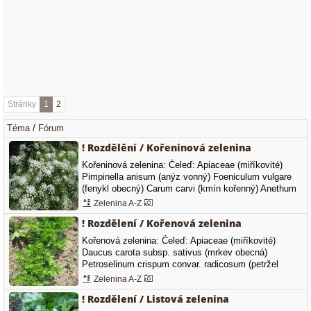
Stránky
1
2
Téma
/
Fórum
! Rozdělění / Kořeninová zelenina
Kořeninová zelenina: Čeleď: Apiaceae (miříkovité)
Pimpinella anisum (anýz vonný) Foeniculum vulgare
(fenykl obecný) Carum carvi (kmín kořenný) Anethum
graveolens (kopr vonný) Coriandrum sativum (koriandr
Zelenina A-Z
setý) Levisticum officinale (libeček lékařský)
! Rozdělení / Kořenová zelenina
Pimpinella anisum - anýz vonný Foeniculum vulgare -
fenykl červenolistý 'Purpureum'…
Kořenová zelenina: Čeleď: Apiaceae (miříkovité)
Daucus carota subsp. sativus (mrkev obecná)
Petroselinum crispum convar. radicosum (petržel
zahradní kořenová) Pastinaca sativa var. longa
Zelenina A-Z
(pastinák) Apium graveolens var. rapaceum (celer
! Rozdělení / Listová zelenina
bulvový) Daucus carota subsp sativus - mrkev obecná