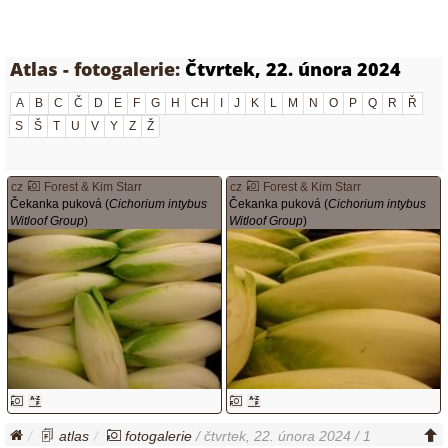
Atlas - fotogalerie:
Čtvrtek, 22. února 2024
A
B
C
Č
D
E
F
G
H
CH
I
J
K
L
M
N
O
P
Q
R
Ř
S
Š
T
U
V
Y
Z
Ž
cz
Forest & Kim Starr
cz
Forest & Kim Starr
Čekanka puková (
Cichorium intybus
Čekanka puková (
Cichorium intybus
Witloof Group
)
Witloof Group
)
atlas
fotogalerie
/ čtvrtek, 22. února 2024 / 1