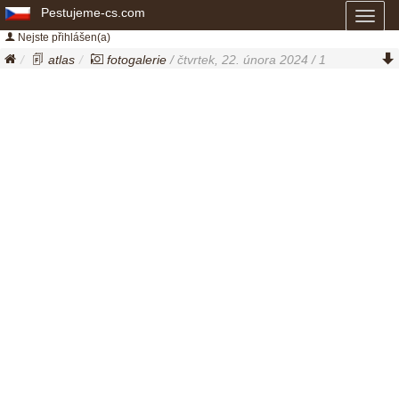
Pestujeme-cs.com
Toggl
naviga
Nejste přihlášen(a)
atlas
fotogalerie
/ čtvrtek, 22. února 2024 / 1