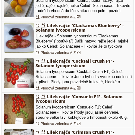
Solanum lycopersicum 'Citrina'; Další názvy: rajče
jedlé, rajče, rajské jablko Čeleď: Solanaceae - lilkovité
- odrůda vhodná do fóliovníku nebo pole - pozdní
odrůda s plody, které jsou žluté a mají tvar citrónu -
Plodová zelenina A-Z
plody jsou středně velké na rozvětvených vijanech -
Lilek rajče 'Clackamas Blueberry' -
průměrná hmotnost plodů je 75 až 85 g - hmotnost
Solanum lycopersicum
jednoho…
Lilek rajče - Solanum lycopersicum 'Clackamas
Blueberry' ("borůvka") Další názvy: rajče jedlé, rajské
jablko Čeleď: Solanaceae - lilkovité Je to tyčková
odrůda koktejlových rajčátek. Jsou opravdu kouzelná.
Plodová zelenina A-Z
Už jenom proto je stojí za to vyzkoušet. Mají velmi
Lilek rajče 'Cocktail Crush F1' -
netradiční barvu. Při dozrávání (65-70 dní) se plody (2-
Solanum lycopersicum
4 cm) zbarvují…
Solanum lycopersicum 'Cocktail Crush F1'; Čeleď:
Solanaceae - lilkovité Jde o hybrid s vysokou odolností
k plísni. Plody jsou pravidelně kulovité, hladké o
hmotnosti okolo 60 g. Jsou ceněny zejména pro
Plodová zelenina A-Z
vysoký obsah lycopenu, vynikající chuť a aroma.
Lilek rajče 'Consuelo F1' - Solanum
lycopersicum
Solanum lycopersicum 'Consuelo F1'; Čeleď:
Solanaceae - lilkovité Plody jsou jasně červené,
středně velké tzv. koktejlové o hmotnosti okolo 40 g.
Tento hybrid se vyznačuje vysokou odolností k plísni,
Plodová zelenina A-Z
vytváří bohaté a dlouhé vijany, které nesou až 30
Lilek rajče 'Crimson Crush F1' -
plodů.