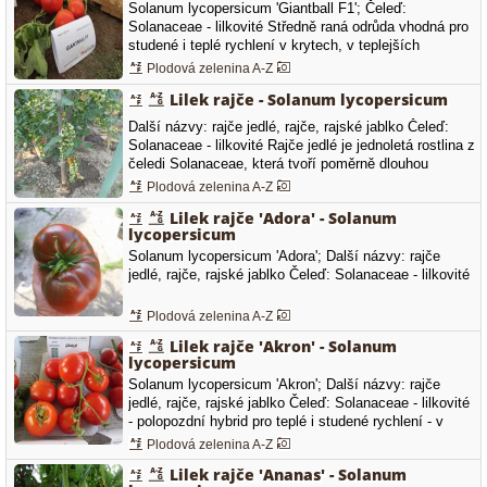
porrum - pór zahradní…
Solanum lycopersicum 'Giantball F1'; Čeleď:
Solanaceae - lilkovité Středně raná odrůda vhodná pro
studené i teplé rychlení v krytech, v teplejších
oblastech je možné jej pěstovat i na poli. Plody jsou
Plodová zelenina A-Z
velké, na jednom vijanu dozrává okolo 5 plodů o
Lilek rajče - Solanum lycopersicum
průměrné hmotnosti od 170 do 200 g. Tato odrůda má
velice dobrou skladovatelnost.
Další názvy: rajče jedlé, rajče, rajské jablko Čeleď:
Solanaceae - lilkovité Rajče jedlé je jednoletá rostlina z
čeledi Solanaceae, která tvoří poměrně dlouhou
lodyhu. Listy jsou zpeřené, v jejich paždí vyrůstají
Plodová zelenina A-Z
postranní výhony, tzv. fazochy. Celá rostlina je silně
Lilek rajče 'Adora' - Solanum
chloupkatá. Kořenový systém je poměrně hluboký.…
lycopersicum
Solanum lycopersicum 'Adora'; Další názvy: rajče
jedlé, rajče, rajské jablko Čeleď: Solanaceae - lilkovité
Plodová zelenina A-Z
Lilek rajče 'Akron' - Solanum
lycopersicum
Solanum lycopersicum 'Akron'; Další názvy: rajče
jedlé, rajče, rajské jablko Čeleď: Solanaceae - lilkovité
- polopozdní hybrid pro teplé i studené rychlení - v
teplejších oblastech lze pěstovat i na poli - plod je
Plodová zelenina A-Z
středně velký, kulatý, hladký bez žíhání a žeber,
Lilek rajče 'Ananas' - Solanum
odolný proti praskání - průměrná hmotnost plodu se