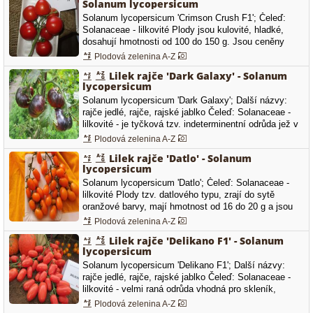
Solanum lycopersicum
Solanum lycopersicum 'Crimson Crush F1'; Čeleď:
Solanaceae - lilkovité Plody jsou kulovité, hladké,
dosahují hmotnosti od 100 do 150 g. Jsou ceněny
zejména pro svoji chuť, aroma a také odolností k
Plodová zelenina A-Z
plísni.
Lilek rajče 'Dark Galaxy' - Solanum
lycopersicum
Solanum lycopersicum 'Dark Galaxy'; Další názvy:
rajče jedlé, rajče, rajské jablko Čeleď: Solanaceae -
lilkovité - je tyčková tzv. indeterminentní odrůda jež v
překladu znamená tzv. Temná galaxie - pochází ze
Plodová zelenina A-Z
státu Kalifornie - plody jsou zploštělé s typickým
Lilek rajče 'Datlo' - Solanum
zbarvením indigo a vyznačují se oranžovo červeno
lycopersicum
žlutým žíháním…
Solanum lycopersicum 'Datlo'; Čeleď: Solanaceae -
lilkovité Plody tzv. datlového typu, zrají do sytě
oranžové barvy, mají hmotnost od 16 do 20 g a jsou
velice atraktivní na vzhled a velice chutné.
Plodová zelenina A-Z
Lilek rajče 'Delikano F1' - Solanum
lycopersicum
Solanum lycopersicum 'Delikano F1'; Další názvy:
rajče jedlé, rajče, rajské jablko Čeleď: Solanaceae -
lilkovité - velmi raná odrůda vhodná pro skleník,
fóliovník nebo pole - plody jsou válcovité a červené -
Plodová zelenina A-Z
průměrná hmotnost plodu je 40 až 60 g - výnosná