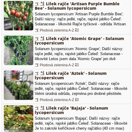
Lilek rajče 'Artisan Purple Bumble
Bee' - Solanum lycopersicum
Solanum lycopersicum 'Artisan Purple Bumble Bee';
Další názvy: rajče jedlé, rajče, rajské jablko Čeleď:
Solanaceae - lilkovité Rajče tyčkové - odrůda 'Artisan
Purple Bumble Bee' - větší třešňové rajče s tmavě
Plodová zelenina A-Z
purpurovou dužinou a žíhanou slupkou.
Lilek rajče 'Atomic Grape' - Solanum
lycopersicum
Solanum lycopersicum 'Atomic Grape'; Další názvy:
rajče jedlé, rajče, rajské jablko Čeleď: Solanaceae -
lilkovité Letos jsem dala 'Atomic Grape' jen dvě
rostlinky, opravdu jsou dobré, hodně plodů a ranné.
Plodová zelenina A-Z
Lilek rajče 'Aztek' - Solanum
lycopersicum
Solanum lycopersicum 'Aztek'; Další názvy: rajče
jedlé, rajče, rajské jablko Čeleď: Solanaceae - lilkovité
Velmi úrodná odrůda, zejména pro drobné pěstitele.
Ideální pro pěstování v nejrůznějších nádobách,
Plodová zelenina A-Z
truhlících např. na balkonech. Plody jsou žluté, malé,
Lilek rajče 'Bajaja' - Solanum
kulaté o hmotnosti 15 až 20 g. Celá rostlina působí…
lycopersicum
Solanum lycopersicum 'Bajaja'; Další názvy: rajče
jedlé, rajče, rajské jablko Čeleď: Solanaceae - lilkovité
Je to zakrslé keříčkové cherry rajčátko (40 cm max)