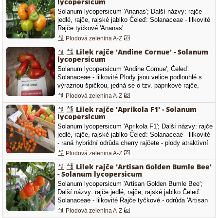
lycopersicum
pohybuje…
Solanum lycopersicum 'Ananas'; Další názvy: rajče
jedlé, rajče, rajské jablko Čeleď: Solanaceae - lilkovité
Rajče tyčkové 'Ananas'
Plodová zelenina A-Z
Lilek rajče 'Andine Cornue' - Solanum
lycopersicum
Solanum lycopersicum 'Andine Cornue'; Čeleď:
Solanaceae - lilkovité Plody jsou velice podlouhlé s
výraznou špičkou, jedná se o tzv. paprikové rajče,
průměrná hmotnost dosahuje okolo 250 g. Dužnina je
Plodová zelenina A-Z
sytě červená, masitá s menším množství šťávy. Tato
Lilek rajče 'Aprikola F1' - Solanum
odrůda se vyznačuje velice výbornou násadou plodů,
lycopersicum
které jsou ideální…
Solanum lycopersicum 'Aprikola F1'; Další názvy: rajče
jedlé, rajče, rajské jablko Čeleď: Solanaceae - lilkovité
- raná hybridní odrůda cherry rajčete - plody atraktivní
oranžové barvy mají nasládlou chuť - vytváří převážně
Plodová zelenina A-Z
jednoduché vijany, na kterých dozrává 18 až 20 plodů
Lilek rajče 'Artisan Golden Bumle Bee'
o hmotnosti 20 až 25 g
- Solanum lycopersicum
Solanum lycopersicum 'Artisan Golden Bumle Bee';
Další názvy: rajče jedlé, rajče, rajské jablko Čeleď:
Solanaceae - lilkovité Rajče tyčkové - odrůda 'Artisan
Golden Bumle Bee' - zlatě oranžové plody s červeným
Plodová zelenina A-Z
žíháním.