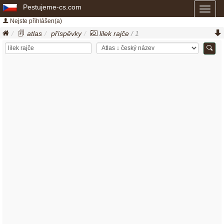
Pestujeme-cs.com
Toggl
naviga
Nejste přihlášen(a)
atlas
příspěvky
lilek rajče
/ 1