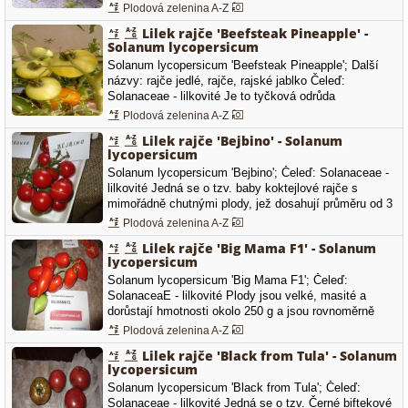
určené speciálně k pěstování v truhlíku.Je to velmi
Plodová zelenina A-Z
zdravá a vitální odrůda odolná nemocem. Je velmi
Lilek rajče 'Beefsteak Pineapple' -
rané (70-80 dní) s malinkými sladkými červenými
Solanum lycopersicum
rajčátky…
Solanum lycopersicum 'Beefsteak Pineapple'; Další
názvy: rajče jedlé, rajče, rajské jablko Čeleď:
Solanaceae - lilkovité Je to tyčková odrůda
pocházející z Ameriky. Jedná se o rajče steakového
Plodová zelenina A-Z
typu,které se vyznačuje masitými plody téměř bez
Lilek rajče 'Bejbino' - Solanum
pecek. Má pevné plody, které mají zploštělý tvar a
lycopersicum
moc hezké žlutočervené…
Solanum lycopersicum 'Bejbino'; Čeleď: Solanaceae -
lilkovité Jedná se o tzv. baby koktejlové rajče s
mimořádně chutnými plody, jež dosahují průměru od 3
do 4 cm a s průměrnou hmotností 30 až 40 g. Velmi
Plodová zelenina A-Z
raný hybrid s pevnými a velice dobře skladovatelnými
Lilek rajče 'Big Mama F1' - Solanum
plody.
lycopersicum
Solanum lycopersicum 'Big Mama F1'; Čeleď:
SolanaceaE - lilkovité Plody jsou velké, masité a
dorůstají hmotnosti okolo 250 g a jsou rovnoměrně
vybarvené bez žlutého límce u stopky. Tato odrůda je
Plodová zelenina A-Z
velice vhodná jak pro přímý konzum tak i pro
Lilek rajče 'Black from Tula' - Solanum
zpracování na omáčky či kečupy či na sušení. Tato
lycopersicum
odrůda se vyznačuje indeterminantním…
Solanum lycopersicum 'Black from Tula'; Čeleď:
Solanaceae - lilkovité Jedná se o tzv. Černé biftekové