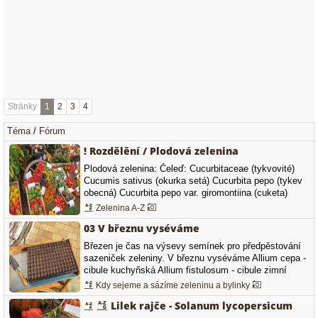
Stránky
1
2
3
4
Téma
/
Fórum
! Rozdělění / Plodová zelenina
Plodová zelenina: Čeleď: Cucurbitaceae (tykvovité)
Cucumis sativus (okurka setá) Cucurbita pepo (tykev
obecná) Cucurbita pepo var. giromontiina (cuketa)
Cucurbita pepo var. patissonia (patizon) Cucurbita pepo
Zelenina A-Z
var. olleifera (tykev olejná) Cucurbita maxima (tykev
03 V březnu vyséváme
velkoplodá) Cucurbita moschata (tykev muškátová)
Cucurbita ficifolia (tykev fíkolistá)…
Březen je čas na výsevy semínek pro předpěstování
sazeniček zeleniny. V březnu vyséváme Allium cepa -
cibule kuchyňská Allium fistulosum - cibule zimní
Allium cepa - cibule kuchyňská Allium cepa - cibule
Kdy sejeme a sázíme zeleninu a bylinky
kuchyňská 'Všetana' Allium cepa - cibule kuchyňská
Lilek rajče - Solanum lycopersicum
'Štutgartská' Allium porrum - pór zahradní Allium