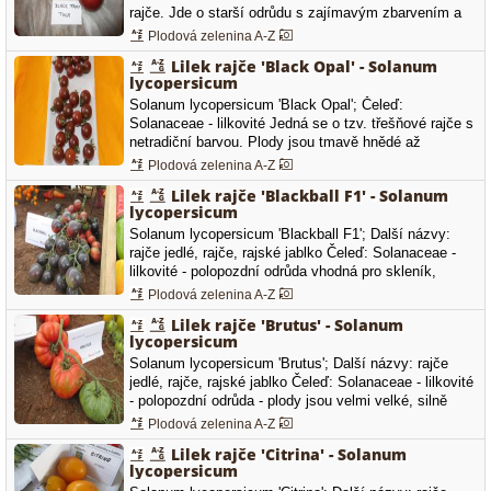
rajče. Jde o starší odrůdu s zajímavým zbarvením a
výbornou chutí. Odrůda je známa pod různými názvy:
Plodová zelenina A-Z
'Noire de Crimée', 'Black Krim', 'Russian Black'. Plody
Lilek rajče 'Black Opal' - Solanum
jsou vícekomorové a tmavě hnědé. Dužnina je
lycopersicum
intenzivně karmínově…
Solanum lycopersicum 'Black Opal'; Čeleď:
Solanaceae - lilkovité Jedná se o tzv. třešňové rajče s
netradiční barvou. Plody jsou tmavě hnědé až
nafialovělé, průměrná hmotnost se pohybuje od 12 do
Plodová zelenina A-Z
15 g. Dužnina je šťavnatá s plnou a aromatickou chutí.
Lilek rajče 'Blackball F1' - Solanum
Jedná se o velice chutné rajče. Odrůda má
lycopersicum
indeterminantní růst a poskytuje…
Solanum lycopersicum 'Blackball F1'; Další názvy:
rajče jedlé, rajče, rajské jablko Čeleď: Solanaceae -
lilkovité - polopozdní odrůda vhodná pro skleník,
fóliovník i pole - plody jsou slabě zploštělé - netradiční
Plodová zelenina A-Z
černé plody s červenou dužninou - hmotnost plodu se
Lilek rajče 'Brutus' - Solanum
pohybuje okolo 50 až 55 g - odrůda je odolná vůči
lycopersicum
verticiliovému…
Solanum lycopersicum 'Brutus'; Další názvy: rajče
jedlé, rajče, rajské jablko Čeleď: Solanaceae - lilkovité
- polopozdní odrůda - plody jsou velmi velké, silně
žebrované - dozrávají do červené barvy - hmotnost
Plodová zelenina A-Z
jednoho plodu dosahuje až 2 kg při velikosti kolem 20
Lilek rajče 'Citrina' - Solanum
cm
lycopersicum