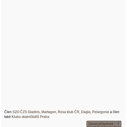
Člen
SZO ČZS Gladiris
,
Martagon
,
Rosa klub ČR
,
Dagla
,
Pelargonie
a člen
také
Klubu skalničkářů Praha
Zaslat příspěvek