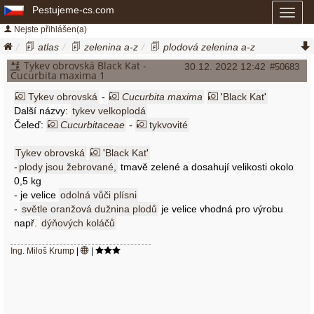
Pestujeme-cs.com
Toggl
naviga
Nejste přihlášen(a)
atlas
zelenina a-z
plodová zelenina a-z
tykev obrovská black kat
cucurbita maxima
Tykev obrovská Black Kat -
30.12. 2022 12:42
#50683
Cucurbita maxima 1
Tykev obrovská
-
Cucurbita maxima
'
Black Kat
'
Další názvy:
tykev velkoplodá
Čeleď:
Cucurbitaceae
-
tykvovité
Tykev obrovská
'
Black Kat
'
-
plody jsou žebrované,
tmavě zelené a dosahují velikosti okolo
0,5 kg
- je velice
odolná vůči plísni
-
světle oranžová dužnina plodů
je velice vhodná pro výrobu
např.
dýňových koláčů
Ing. Miloš Krump
|
|