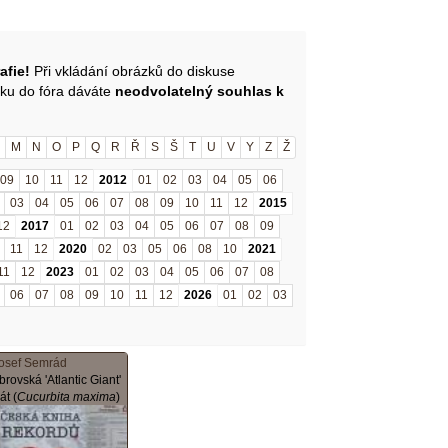
afie!
Při vkládání obrázků do diskuse
zku do fóra dáváte
neodvolatelný souhlas k
M
N
O
P
Q
R
Ř
S
Š
T
U
V
Y
Z
Ž
09
10
11
12
2012
01
02
03
04
05
06
03
04
05
06
07
08
09
10
11
12
2015
12
2017
01
02
03
04
05
06
07
08
09
11
12
2020
02
03
05
06
08
10
2021
11
12
2023
01
02
03
04
05
06
07
08
06
07
08
09
10
11
12
2026
01
02
03
osef Semrád
brovská 'Atlantic Giant'
kát (
Cucurbita maxima
)