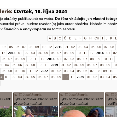
lerie:
Čtvrtek, 10. října 2024
uje obrázky publikované na webu.
Do fóra vkládejte jen vlastní fotogr
 autorská práva, budete uveden(a) jako autor obrázku. Nahráním obrá
 v článcích a encyklopedii
na tomto serveru.
A
B
C
Č
D
E
F
G
H
CH
I
J
K
L
02
05
06
07
08
09
10
12
2011
01
02
03
04
05
06
07
08
12
2013
01
02
03
04
05
06
07
08
09
10
11
12
2014
01
02
06
07
08
09
10
11
12
2016
01
02
03
06
07
08
09
10
11
02
04
05
06
07
08
10
11
2019
01
02
04
05
06
07
08
09
10
06
08
09
10
11
12
2022
01
02
03
04
05
06
07
08
09
10
24
01
02
03
04
05
06
07
08
09
10
11
2025
01
02
03
04
05
cz
Josef Semrád
cz
Josef Semrád
cz
J
c Giant'
Tykev obrovská 'Atlantic Giant'
Tykev obrovská 'Atlantic Giant'
Tykev o
(
Cucurbita maxima
)
(
Cucurbita maxima
)
- certifi