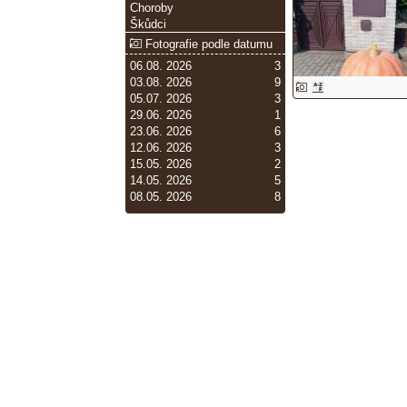
Choroby
Škůdci
Fotografie podle datumu
06.08. 2026
3
03.08. 2026
9
05.07. 2026
3
29.06. 2026
1
23.06. 2026
6
12.06. 2026
3
15.05. 2026
2
14.05. 2026
5
08.05. 2026
8