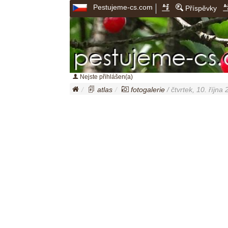
Pestujeme-cs.com
Příspěvky
Nejste přihlášen(a)
atlas
fotogalerie
/ čtvrtek, 10. října 