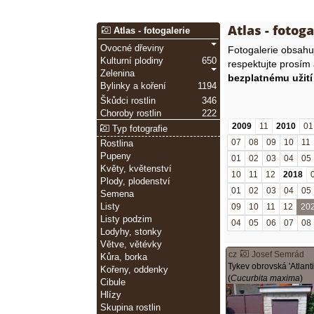
Atlas - fotoga
Atlas - fotogalerie
Ovocné dřeviny
Fotogalerie obsah
Kulturní plodiny
650
respektujte prosím
Zelenina
bezplatnému užití
Bylinky a koření
1194
Škůdci rostlin
346
Choroby rostlin
222
2009
11
2010
01
Typ fotografie
07
08
09
10
11
Rostlina
Pupeny
01
02
03
04
05
Květy, květenství
10
11
12
2018
Plody, plodenství
01
02
03
04
05
Semena
Listy
09
10
11
12
20
Listy podzim
04
05
06
07
08
Lodyhy, stonky
Větve, větévky
cz
Josef Semrád
Kůra, borka
Tykev obrovská 'Atlanti
Kořeny, oddenky
(
Cucurbita maxima
)
Cibule
Hlízy
Skupina rostlin