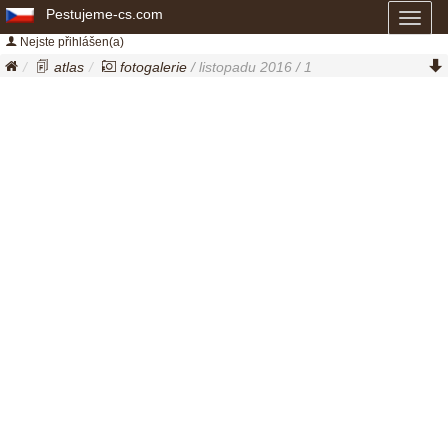
Pestujeme-cs.com
Toggl
naviga
Nejste přihlášen(a)
atlas
fotogalerie
/ listopadu 2016 / 1