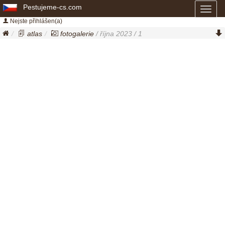
Pestujeme-cs.com
Toggl
naviga
Nejste přihlášen(a)
atlas
fotogalerie
/ října 2023 / 1