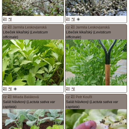
cz
Jarmila Leskovjanská
cz
Jarmila Leskovjanská
Libeček lékařský (
Levisticum
Libeček lékařský (
Levisticum
officinale
)
officinale
)
cz
Milada Baláková
cz
Petr Kouřil
Salát hlávkový (
Lactuta sativa var
Salát hlávkový (
Lactuta sativa var
capitata
)
capitata
)