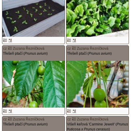
cz
Zuzana Řezníčková
cz
Zuzana Řezníčková
Třešeň ptačí (
Prunus avium
)
Třešeň ptačí (
Prunus avium
)
cz
Zuzana Řezníčková
cz
Zuzana Řezníčková
Třešeň ptačí (
Prunus avium
)
Višeň keřová 'Carmine Jewell' (
Prunus
fruticosa x Prunus cerasus
)