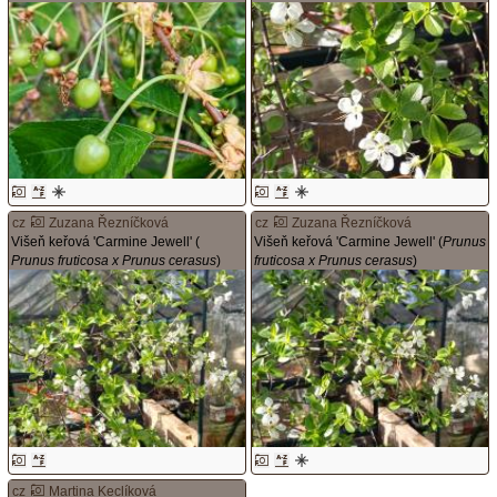
cz
Zuzana Řezníčková
cz
Zuzana Řezníčková
Višeň keřová 'Carmine Jewell' (
Višeň keřová 'Carmine Jewell' (
Prunus
Prunus fruticosa x Prunus cerasus
)
fruticosa x Prunus cerasus
)
cz
Martina Keclíková