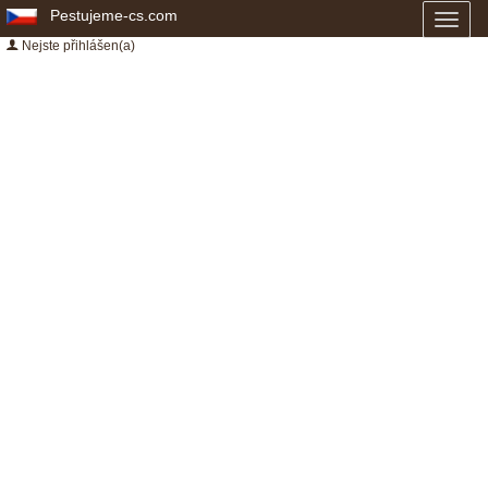
Pestujeme-cs.com
Toggl
naviga
Nejste přihlášen(a)