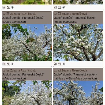
cz
Zuzana Řezníčková
cz
Zuzana Řezníčková
Jabloň domácí 'Panenské české'
Jabloň domácí 'Panenské české'
(
Malus domestica
)
(
Malus domestica
)
cz
Zuzana Řezníčková
cz
Zuzana Řezníčková
Jabloň domácí 'Panenské české'
Jabloň domácí 'Panenské české' -
(
Malus domestica
)
habitus v květu (
Malus domestica
)