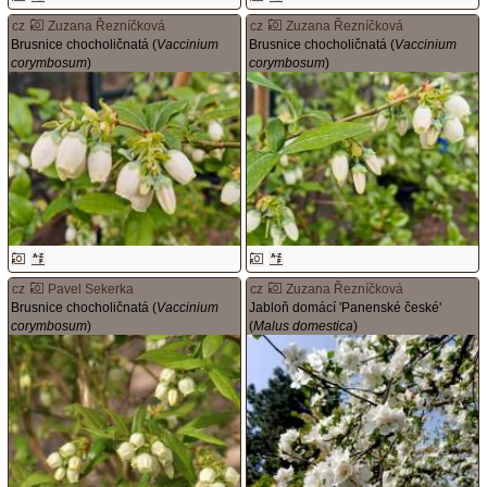
cz
Zuzana Řezníčková
cz
Zuzana Řezníčková
Brusnice chocholičnatá (
Vaccinium
Brusnice chocholičnatá (
Vaccinium
corymbosum
)
corymbosum
)
cz
Pavel Sekerka
cz
Zuzana Řezníčková
Brusnice chocholičnatá (
Vaccinium
Jabloň domácí 'Panenské české'
corymbosum
)
(
Malus domestica
)