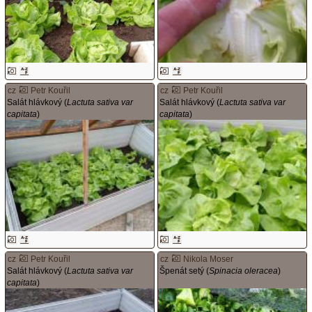
cz
Petr Kouřil
cz
Petr Kouřil
Salát hlávkový (
Lactuta sativa var
Salát hlávkový (
Lactuta sativa var
capitata
)
capitata
)
cz
Petr Kouřil
cz
Nikola Moser
Salát hlávkový (
Lactuta sativa var
Špenát setý (
Spinacia oleracea
)
capitata
)