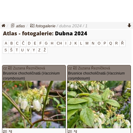
atlas
fotogalerie
/ dubna 2024 / 1
Atlas - fotogalerie:
Dubna 2024
A
B
C
Č
D
E
F
G
H
CH
I
J
K
L
M
N
O
P
Q
R
Ř
S
Š
T
U
V
Y
Z
Ž
cz
Zuzana Řezníčková
cz
Zuzana Řezníčková
Brusnice chocholičnatá (
Vaccinium
Brusnice chocholičnatá (
Vaccinium
corymbosum
)
corymbosum
)