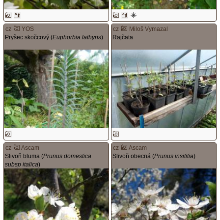
cz
YOS
cz
Miloš Vymazal
Pryšec skočcový (
Euphorbia lathyris
)
Rajčata
cz
Ascam
cz
Ascam
Slivoň bluma (
Prunus domestica
Slivoň obecná (
Prunus insititia
)
subsp italica
)