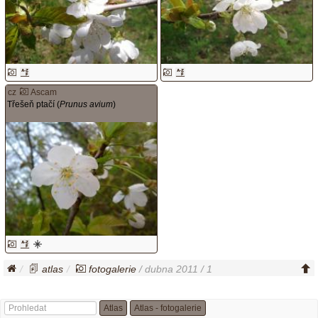
cz
Ascam
Třešeň ptačí (
Prunus avium
)
atlas
fotogalerie
/ dubna 2011 / 1
Atlas
Atlas - fotogalerie