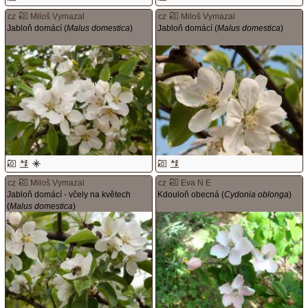
cz
Miloš Vymazal
cz
Miloš Vymazal
Jabloň domácí (
Malus domestica
)
Jabloň domácí (
Malus domestica
)
cz
Miloš Vymazal
cz
Eva N E
Jabloň domácí - včely na květech
Kdouloň obecná (
Cydonia oblonga
)
(
Malus domestica
)