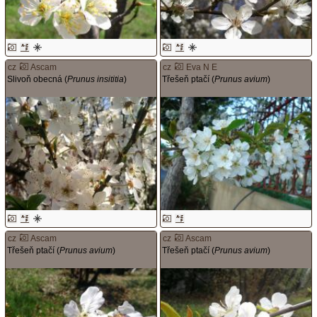
cz
Ascam
cz
Eva N E
Slivoň obecná (
Prunus insititia
)
Třešeň ptačí (
Prunus avium
)
cz
Ascam
cz
Ascam
Třešeň ptačí (
Prunus avium
)
Třešeň ptačí (
Prunus avium
)