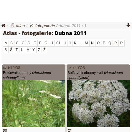
atlas
fotogalerie
/ dubna 2011 / 1
Atlas - fotogalerie:
Dubna 2011
A
B
C
Č
D
E
F
G
H
CH
I
J
K
L
M
N
O
P
Q
R
Ř
S
Š
T
U
V
Y
Z
Ž
cz
YOS
cz
YOS
Bolševník obecný (
Heracleum
Bolševník obecný květ (
Heracleum
sphondylium
)
sphondylium
)