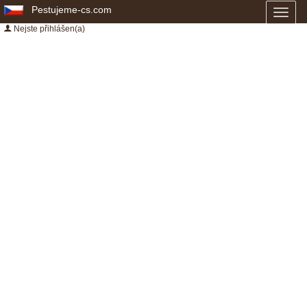
Pestujeme-cs.com
Toggl
naviga
Nejste přihlášen(a)