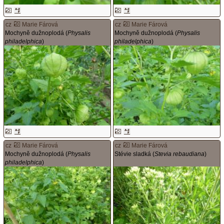
cz
Marie Fárová
cz
Marie Fárová
Mochyně dužnoplodá (
Physalis
Mochyně dužnoplodá (
Physalis
philadelphica
)
philadelphica
)
cz
Marie Fárová
cz
Marie Fárová
Mochyně dužnoplodá (
Physalis
Stévie sladká (
Stevia rebaudiana
)
philadelphica
)