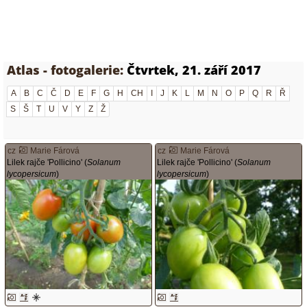
Atlas - fotogalerie:
Čtvrtek, 21. září 2017
A
B
C
Č
D
E
F
G
H
CH
I
J
K
L
M
N
O
P
Q
R
Ř
S
Š
T
U
V
Y
Z
Ž
cz
Marie Fárová
cz
Marie Fárová
Lilek rajče 'Pollicino' (
Solanum
Lilek rajče 'Pollicino' (
Solanum
lycopersicum
)
lycopersicum
)