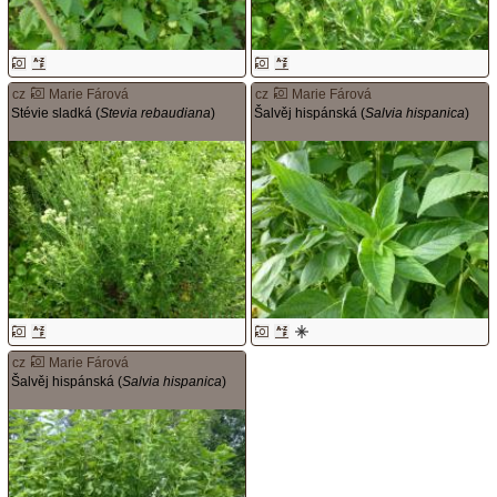
cz
Marie Fárová
cz
Marie Fárová
Stévie sladká (
Stevia rebaudiana
)
Šalvěj hispánská (
Salvia hispanica
)
cz
Marie Fárová
Šalvěj hispánská (
Salvia hispanica
)