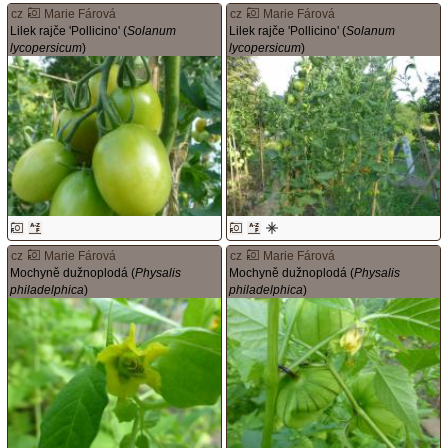
cz
Marie Fárová
cz
Marie Fárová
Lilek rajče 'Pollicino' (
Solanum
Lilek rajče 'Pollicino' (
Solanum
lycopersicum
)
lycopersicum
)
cz
Marie Fárová
cz
Marie Fárová
Mochyně dužnoplodá (
Physalis
Mochyně dužnoplodá (
Physalis
philadelphica
)
philadelphica
)