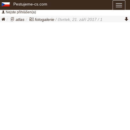
Pestujeme-cs.com
Toggl
naviga
Nejste přihlášen(a)
atlas
fotogalerie
/ čtvrtek, 21. září 2017 / 1