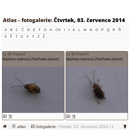
Atlas - fotogalerie:
Čtvrtek, 03. července 2014
A
B
C
Č
D
E
F
G
H
CH
I
J
K
L
M
N
O
P
Q
R
Ř
S
Š
T
U
V
Y
Z
Ž
cz
RobertT
cz
RobertT
Bázlivec kalinový (
Pyrrhalta viburni
)
Bázlivec kalinový (
Pyrrhalta viburni
)
atlas
fotogalerie
/ čtvrtek, 03. července 2014 / 1