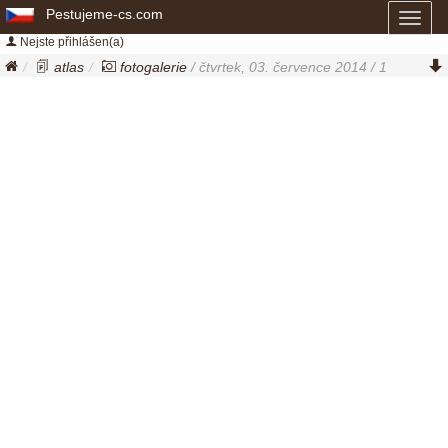
Pestujeme-cs.com
Toggl
naviga
Nejste přihlášen(a)
atlas
fotogalerie
/ čtvrtek, 03. července 2014 / 1