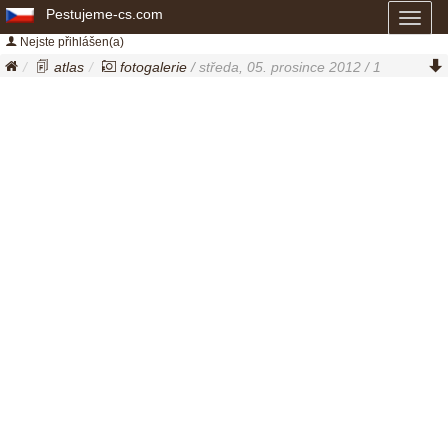
Pestujeme-cs.com
Toggl
naviga
Nejste přihlášen(a)
atlas
fotogalerie
/ středa, 05. prosince 2012 / 1