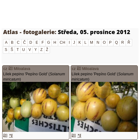
Atlas - fotogalerie:
Středa, 05. prosince 2012
A
B
C
Č
D
E
F
G
H
CH
I
J
K
L
M
N
O
P
Q
R
Ř
S
Š
T
U
V
Y
Z
Ž
cz
Miloalava
cz
Miloalava
Lilek pepino 'Pepíno Gold' (
Solanum
Lilek pepino 'Pepíno Gold' (
Solanum
miricatum
)
miricatum
)