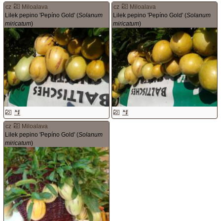
cz
Miloalava
cz
Miloalava
Lilek pepino 'Pepíno Gold' (
Solanum
Lilek pepino 'Pepíno Gold' (
Solanum
miricatum
)
miricatum
)
cz
Miloalava
Lilek pepino 'Pepíno Gold' (
Solanum
miricatum
)