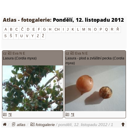
Atlas - fotogalerie:
Pondělí, 12. listopadu 2012
A
B
C
Č
D
E
F
G
H
CH
I
J
K
L
M
N
O
P
Q
R
Ř
S
Š
T
U
V
Y
Z
Ž
cz
Eva N E
cz
Eva N E
Lasura (
Cordia myxa
)
Lasura - plod a zvláštní pecka (
Cordia
myxa
)
atlas
fotogalerie
/ pondělí, 12. listopadu 2012 / 1