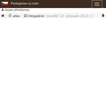
Pestujeme-cs.com
Toggl
naviga
Nejste přihlášen(a)
atlas
fotogalerie
/ pondělí, 12. listopadu 2012 / 1