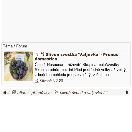
Téma
/
Fórum
Slivoň švestka 'Valjevka' - Prunus
domestica
Čeleď: Rosaceae - růžovité Skupina: pološvestky
Skupina odrůd: pozdní Plod je středně velký až velký,
z bočního pohledu je opakvejčitý, z čelního
nesouměrný. Slupka je po odstranění ojínění tmavě
Slivoně A-Z
modrá. Dužnina je žlutavě zelená, sladká, středně tuhá
až tuhá, málo až středně šťavnatá. Chuť je navinule
atlas
příspěvky
slivoň švestka valjevka
/ 1
sladká…