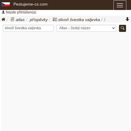
Pestujeme-cs.com
Toggl
naviga
Nejste přihlášen(a)
atlas
příspěvky
slivoň švestka valjevka
/ 1