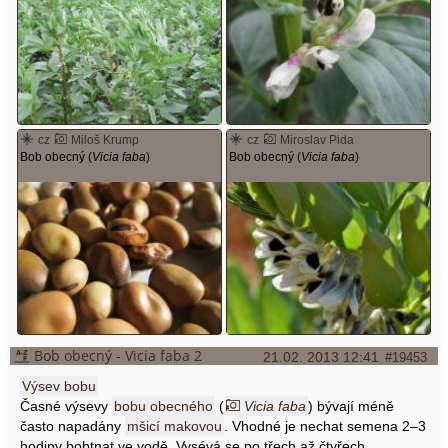
cz
Miloš Krump
cz
Miroslav Pida
Bob obecný (
Vicia faba
)
Bob obecný (
Vicia faba
)
Bob obecný - Vicia faba 2
21.02. 2013 12:41
#19453
Výsev bobu
Časné výsevy
bobu obecného
(
Vicia faba
) bývají méně
často napadány
mšicí makovou
. Vhodné je nechat semena 2–3
hodiny bobtnat ve vodě. Vysévá se po třech až čtyřech