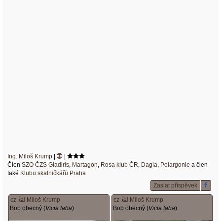
Ing. Miloš Krump
|
|
Člen
SZO ČZS Gladiris
,
Martagon
,
Rosa klub ČR
,
Dagla
,
Pelargonie
a člen
také
Klubu skalničkářů Praha
Zaslat příspěvek
cz
Miloš Krump
cz
Miloš Krump
Bob obecný (
Vicia faba
)
Bob obecný (
Vicia faba
)