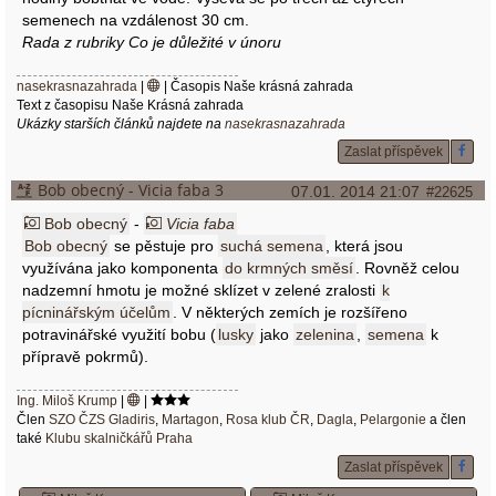
semenech na vzdálenost 30 cm.
Rada z rubriky Co je důležité v únoru
nasekrasnazahrada
|
| Časopis Naše krásná zahrada
Text z časopisu Naše Krásná zahrada
Ukázky starších článků najdete na
nasekrasnazahrada
Zaslat příspěvek
Bob obecný - Vicia faba 3
07.01. 2014 21:07
#22625
Bob obecný
-
Vicia faba
Bob obecný
se pěstuje pro
suchá semena
, která jsou
využívána jako komponenta
do krmných směsí
. Rovněž celou
nadzemní hmotu je možné sklízet v zelené zralosti
k
pícninářským účelům
. V některých zemích je rozšířeno
potravinářské využití bobu (
lusky
jako
zelenina
,
semena
k
přípravě pokrmů).
Ing. Miloš Krump
|
|
Člen
SZO ČZS Gladiris
,
Martagon
,
Rosa klub ČR
,
Dagla
,
Pelargonie
a člen
také
Klubu skalničkářů Praha
Zaslat příspěvek