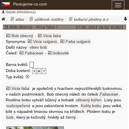
Pestujeme-cs.com
Toggl
naviga
Nejste přihlášen(a)
atlas
užitkové rostliny
kulturní plodiny a-z
bob obecný
vicia faba
Bob obecný - Vicia faba 1
27.06. 2012 16:52
#13823
Bob obecný
-
Vicia faba
Synonyma:
Vicia vulgaris
,
Faba vulgaris
Další názvy:
vikev bob
Čeleď:
Fabaceae
-
bobovité
Barva květů:
Doba kvetení:
Typ květů:
Vicia faba
je společně s hrachem nejrozšířenější luskovinou
v našich podmínkách. Bob obecný náleží do čeledi
Fabaceae
,
Rostlina bobu vytváří kůlový a bohatě
větvený kořen
. Listy jsou
sudozpeřené
a jsou zakončené hrotem.
Květy bobu
jsou velké,
bílé s nápadně tmavou skvrnou na křídlech. Plodem bobu je
lusk
, který je kožovitý, hnědý až černý.