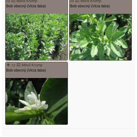
cz
Miloš Krump
cz
Miloš Krump
Bob obecný (
Vicia faba
)
Bob obecný (
Vicia faba
)
cz
Miloš Krump
Bob obecný (
Vicia faba
)