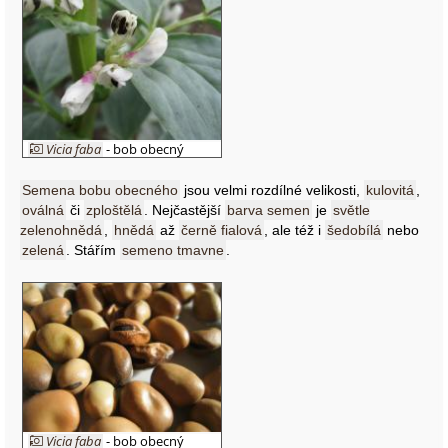
Vicia faba
- bob obecný
Semena bobu obecného
jsou velmi rozdílné velikosti,
kulovitá
,
oválná
či
zploštělá
. Nejčastější
barva semen
je
světle
zelenohnědá
,
hnědá
až
černě fialová
, ale též i
šedobílá
nebo
zelená
. Stářím
semeno tmavne
.
Vicia faba
- bob obecný