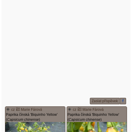
Zaslat příspěvek
cz
Marie Fárová
cz
Marie Fárová
Paprika čínská 'Biquinho Yellow'
Paprika čínská 'Biquinho Yellow'
(
Capsicum chinense
)
(
Capsicum chinense
)