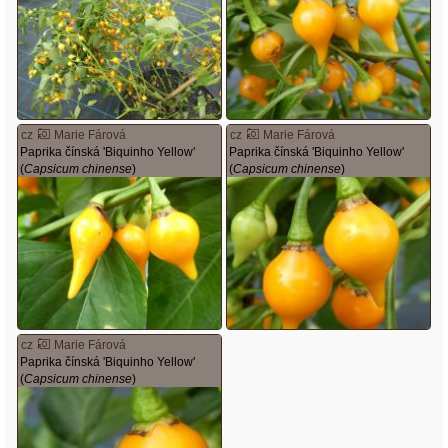
cz
Marie Fárová
cz
Marie Fárová
Paprika čínská 'Biquinho Yellow'
Paprika čínská 'Biquinho Yellow'
(
Capsicum chinense
)
(
Capsicum chinense
)
cz
Marie Fárová
Paprika čínská 'Biquinho Yellow'
(
Capsicum chinense
)