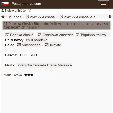
Pestujeme-cs.com
Toggl
naviga
Nejste přihlášen(a)
atlas
bylinky a koření
bylinky a koření a-z
paprika čínská biquinho yellow
capsicum chinense
Paprika čínská Biquinho Yellow -
16.01. 2025 19:29
#58558
Capsicum chinense 1
Paprika čínská
-
Capsicum chinense
'
Biquinho Yellow
'
Další názvy:
chilli paprička
Čeleď:
Solanaceae
-
lilkovité
Pálivost: 1 000 SHU
Místo:
Botanická zahrada Praha Malešice
Marie Fárová
|