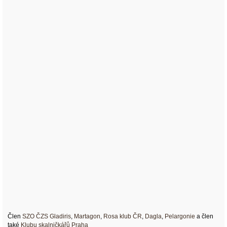
Člen
SZO ČZS Gladiris
,
Martagon
,
Rosa klub ČR
,
Dagla
,
Pelargonie
a člen
také
Klubu skalničkářů Praha