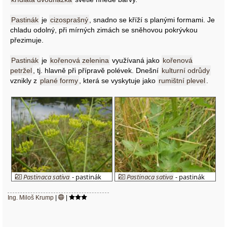
Pastinák
je
cizosprašný
, snadno se kříží s planými formami. Je
chladu odolný, při mírných zimách se sněhovou pokrývkou
přezimuje.
Pastinák
je
kořenová zelenina
využívaná jako
kořenová
petržel
, tj. hlavně při přípravě polévek. Dnešní
kulturní odrůdy
vznikly z
plané formy
, která se vyskytuje jako
rumištní plevel
.
Pastinaca sativa
- pastinák
Pastinaca sativa
- pastinák
setý
setý
Ing. Miloš Krump
|
|