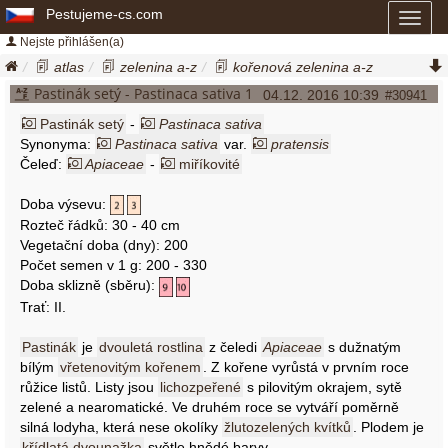
Pestujeme-cs.com
Toggl
naviga
Nejste přihlášen(a)
atlas
zelenina a-z
kořenová zelenina a-z
pastinák setý
pastinaca sativa
Pastinák setý - Pastinaca sativa 1
04.12. 2016 10:39
#30941
Pastinák setý
-
Pastinaca sativa
Synonyma:
Pastinaca sativa
var.
pratensis
Čeleď:
Apiaceae
-
miříkovité
Doba výsevu:
Rozteč řádků: 30 - 40 cm
Vegetační doba (dny): 200
Počet semen v 1 g: 200 - 330
Doba sklizně (sběru):
Trať: II.
Pastinák
je
dvouletá rostlina
z čeledi
Apiaceae
s dužnatým
bílým
vřetenovitým kořenem
. Z kořene vyrůstá v prvním roce
růžice listů. Listy jsou
lichozpeřené
s pilovitým okrajem, sytě
zelené a nearomatické. Ve druhém roce se vytváří poměrně
silná lodyha, která nese okolíky
žlutozelených kvítků
. Plodem je
křídlatá dvounažka
světle hnědé barvy.