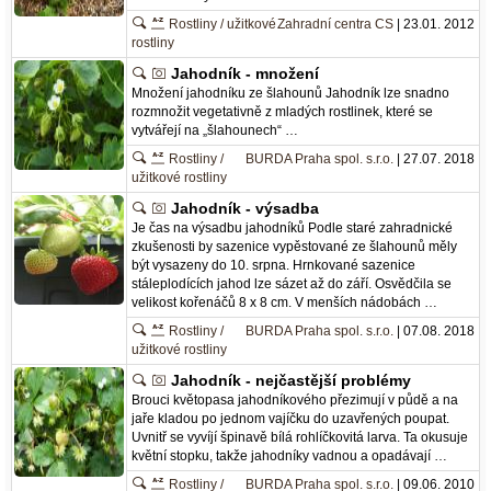
Rostliny / užitkové
Zahradní centra CS
| 23.01. 2012
rostliny
Jahodník - množení
Množení jahodníku ze šlahounů Jahodník lze snadno
rozmnožit vegetativně z mladých rostlinek, které se
vytvářejí na „šlahounech“ …
Rostliny /
BURDA Praha spol. s.r.o.
| 27.07. 2018
užitkové rostliny
Jahodník - výsadba
Je čas na výsadbu jahodníků Podle staré zahradnické
zkušenosti by sazenice vypěstované ze šlahounů měly
být vysazeny do 10. srpna. Hrnkované sazenice
stáleplodících jahod lze sázet až do září. Osvědčila se
velikost kořenáčů 8 x 8 cm. V menších nádobách …
Rostliny /
BURDA Praha spol. s.r.o.
| 07.08. 2018
užitkové rostliny
Jahodník - nejčastější problémy
Brouci květopasa jahodníkového přezimují v půdě a na
jaře kladou po jednom vajíčku do uzavřených poupat.
Uvnitř se vyvíjí špinavě bílá rohlíčkovitá larva. Ta okusuje
květní stopku, takže jahodníky vadnou a opadávají …
Rostliny /
BURDA Praha spol. s.r.o.
| 09.06. 2010