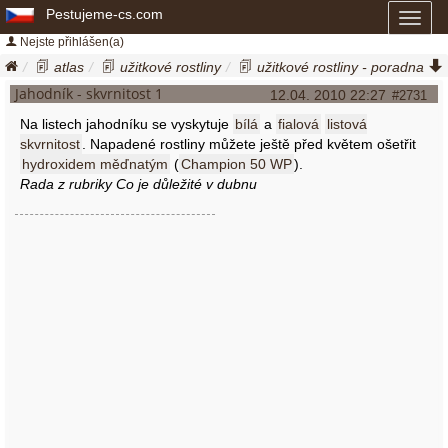
Pestujeme-cs.com
Toggl
naviga
Nejste přihlášen(a)
atlas
užitkové rostliny
užitkové rostliny - poradna
/ jahodník - skvrnitost
Jahodník - skvrnitost 1
12.04. 2010 22:27
#2731
Na listech jahodníku se vyskytuje
bílá
a
fialová
listová
skvrnitost
. Napadené rostliny můžete ještě před květem ošetřit
hydroxidem měďnatým
(
Champion 50 WP
).
Rada z rubriky Co je důležité v dubnu