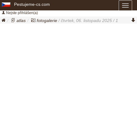
Pestujeme-cs.com
Toggl
naviga
Nejste přihlášen(a)
atlas
fotogalerie
/ čtvrtek, 06. listopadu 2025 / 1