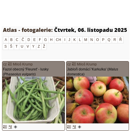
Atlas - fotogalerie:
Čtvrtek, 06. listopadu 2025
A
B
C
Č
D
E
F
G
H
CH
I
J
K
L
M
N
O
P
Q
R
Ř
S
Š
T
U
V
Y
Z
Ž
cz
Miloš Krump
cz
Miloš Krump
Fazol obecný 'Fleuret' - lusky
Jabloň domácí 'Karkulka' (
Malus
(
Phaseolus vulgaris
)
domestica
)