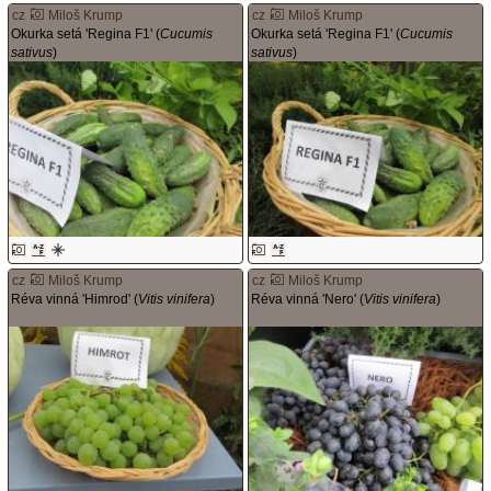
cz
Miloš Krump
cz
Miloš Krump
Okurka setá 'Regina F1' (
Cucumis
Okurka setá 'Regina F1' (
Cucumis
sativus
)
sativus
)
cz
Miloš Krump
cz
Miloš Krump
Réva vinná 'Himrod' (
Vitis vinifera
)
Réva vinná 'Nero' (
Vitis vinifera
)