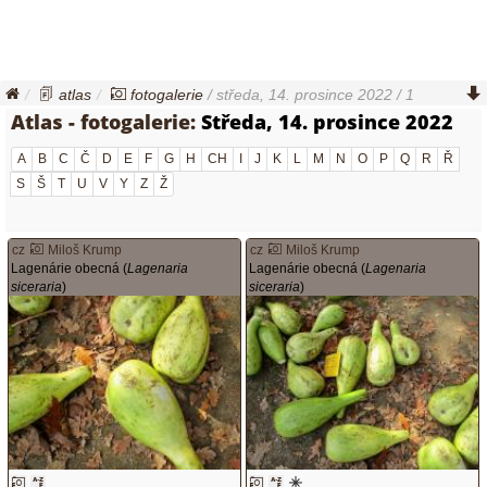
atlas
fotogalerie
/ středa, 14. prosince 2022 / 1
Atlas - fotogalerie:
Středa, 14. prosince 2022
A
B
C
Č
D
E
F
G
H
CH
I
J
K
L
M
N
O
P
Q
R
Ř
S
Š
T
U
V
Y
Z
Ž
cz
Miloš Krump
cz
Miloš Krump
Lagenárie obecná (
Lagenaria
Lagenárie obecná (
Lagenaria
siceraria
)
siceraria
)