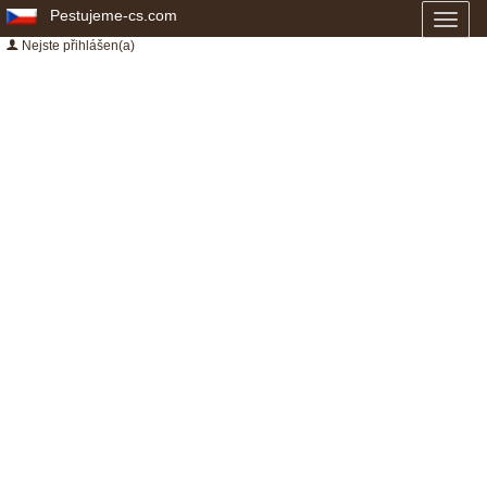
Pestujeme-cs.com
Toggl
naviga
Nejste přihlášen(a)