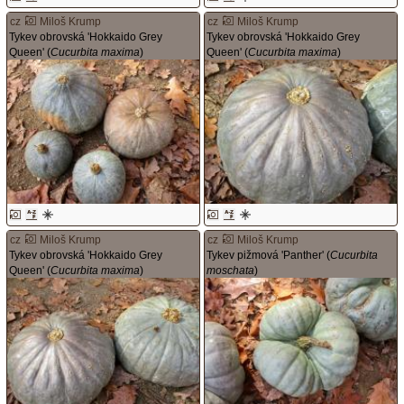
cz
Miloš Krump
cz
Miloš Krump
Tykev obrovská 'Hokkaido Grey
Tykev obrovská 'Hokkaido Grey
Queen' (
Cucurbita maxima
)
Queen' (
Cucurbita maxima
)
cz
Miloš Krump
cz
Miloš Krump
Tykev obrovská 'Hokkaido Grey
Tykev pižmová 'Panther' (
Cucurbita
Queen' (
Cucurbita maxima
)
moschata
)