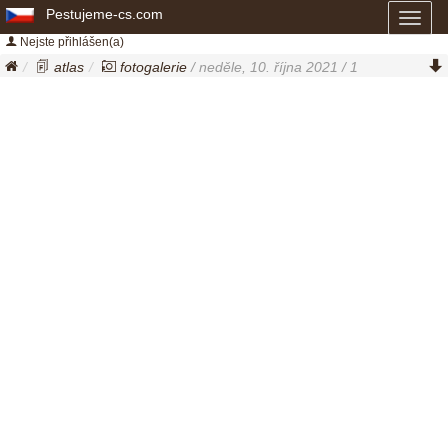
Pestujeme-cs.com
Toggl
naviga
Nejste přihlášen(a)
atlas
fotogalerie
/ neděle, 10. října 2021 / 1