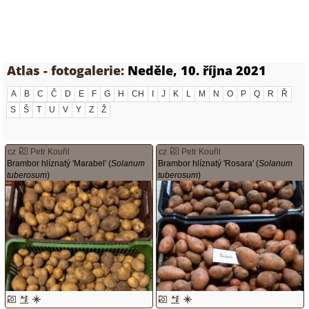
Atlas - fotogalerie:
Neděle, 10. října 2021
A
B
C
Č
D
E
F
G
H
CH
I
J
K
L
M
N
O
P
Q
R
Ř
S
Š
T
U
V
Y
Z
Ž
cz
Petr Kouřil
cz
Petr Kouřil
Brambor hlíznatý 'Marabel' (
Solanum
Brambor hlíznatý 'Rosara' (
Solanum
tuberosum
)
tuberosum
)