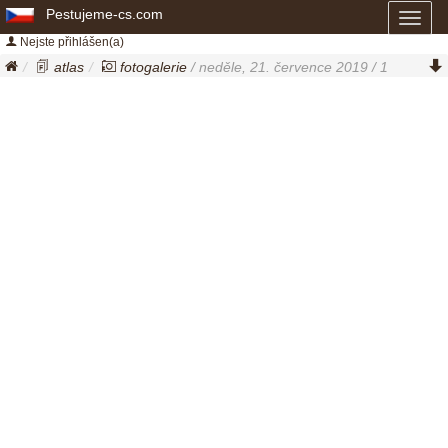
Pestujeme-cs.com
Toggl
naviga
Nejste přihlášen(a)
atlas
fotogalerie
/ neděle, 21. července 2019 / 1