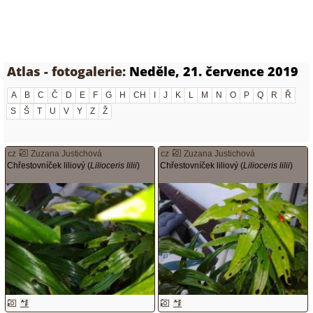
Atlas - fotogalerie:
Neděle, 21. července 2019
A
B
C
Č
D
E
F
G
H
CH
I
J
K
L
M
N
O
P
Q
R
Ř
S
Š
T
U
V
Y
Z
Ž
cz
Zuzana Justichová
cz
Zuzana Justichová
Chřestovníček liliový (
Lilioceris lilii
)
Chřestovníček liliový (
Lilioceris lilii
)