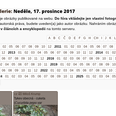
lerie:
Neděle, 17. prosince 2017
uje obrázky publikované na webu.
Do fóra vkládejte jen vlastní fotogr
 autorská práva, budete uveden(a) jako autor obrázku. Nahráním obrá
 v článcích a encyklopedii
na tomto serveru.
A
B
C
Č
D
E
F
G
H
CH
I
J
K
L
02
05
06
07
08
09
10
12
2011
01
02
03
04
05
06
07
08
12
2013
01
02
03
04
05
06
07
08
09
10
11
12
2014
01
02
06
07
08
09
10
11
12
2016
01
02
03
06
07
08
09
10
11
02
04
05
06
07
08
10
11
2019
01
02
04
05
06
07
08
09
10
06
08
09
10
11
12
2022
01
02
03
04
05
06
07
08
09
10
24
01
02
03
04
05
06
07
08
09
10
11
2025
01
02
03
04
05
cz
Miloš Krump
Tykev obecná - cuketa
(
Cucurbita pepo var
giromontiina
)