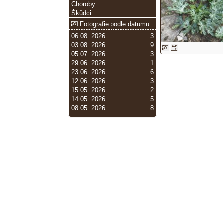
Choroby
Škůdci
Fotografie podle datumu
06.08. 2026
3
03.08. 2026
9
05.07. 2026
3
29.06. 2026
1
23.06. 2026
6
12.06. 2026
3
15.05. 2026
2
14.05. 2026
5
08.05. 2026
8