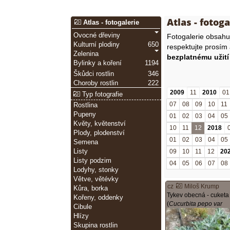
Atlas - fotoga
Atlas - fotogalerie
Ovocné dřeviny
Fotogalerie obsah
Kulturní plodiny
650
respektujte prosím
Zelenina
bezplatnému užití
Bylinky a koření
1194
Škůdci rostlin
346
Choroby rostlin
222
2009
11
2010
01
Typ fotografie
07
08
09
10
11
Rostlina
Pupeny
01
02
03
04
05
Květy, květenství
10
11
12
2018
Plody, plodenství
01
02
03
04
05
Semena
Listy
09
10
11
12
20
Listy podzim
04
05
06
07
08
Lodyhy, stonky
Větve, větévky
cz
Miloš Krump
Kůra, borka
Tykev obecná - cuketa
Kořeny, oddenky
(
Cucurbita pepo var
Cibule
giromontiina
)
Hlízy
Skupina rostlin