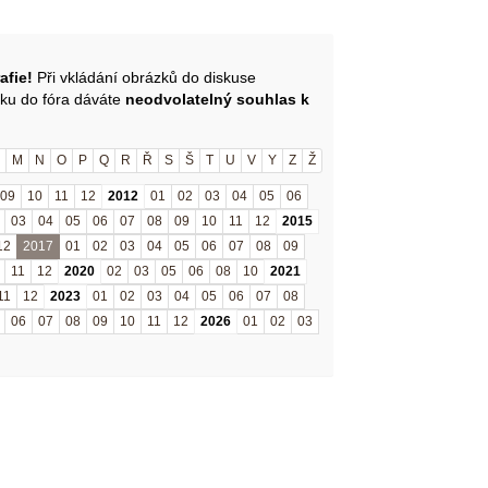
afie!
Při vkládání obrázků do diskuse
zku do fóra dáváte
neodvolatelný souhlas k
M
N
O
P
Q
R
Ř
S
Š
T
U
V
Y
Z
Ž
09
10
11
12
2012
01
02
03
04
05
06
03
04
05
06
07
08
09
10
11
12
2015
12
2017
01
02
03
04
05
06
07
08
09
11
12
2020
02
03
05
06
08
10
2021
11
12
2023
01
02
03
04
05
06
07
08
06
07
08
09
10
11
12
2026
01
02
03