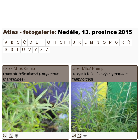
Atlas - fotogalerie:
Neděle, 13. prosince 2015
A
B
C
Č
D
E
F
G
H
CH
I
J
K
L
M
N
O
P
Q
R
Ř
S
Š
T
U
V
Y
Z
Ž
cz
Miloš Krump
cz
Miloš Krump
Rakytník řešetlákový (
Hippophae
Rakytník řešetlákový (
Hippophae
rhamnoides
)
rhamnoides
)