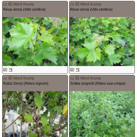
cz
Miloš Krump
cz
Miloš Krump
Réva vinná (
Vitis vinifera
)
Réva vinná (
Vitis vinifera
)
cz
Miloš Krump
cz
Miloš Krump
Rybíz černý (
Ribes nigrum
)
Srstka angrešt (
Ribes uva-crispa
)