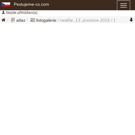
Pestujeme-cs.com
Toggl
naviga
Nejste přihlášen(a)
atlas
fotogalerie
/ neděle, 13. prosince 2015 / 1