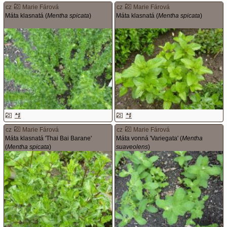
cz
Marie Fárová
cz
Marie Fárová
Máta klasnatá (
Mentha spicata
)
Máta klasnatá (
Mentha spicata
)
cz
Marie Fárová
cz
Marie Fárová
Máta klasnatá 'Thai Bai Barane'
Máta vonná 'Variegata' (
Mentha
(
Mentha spicata
)
suaveolens
)