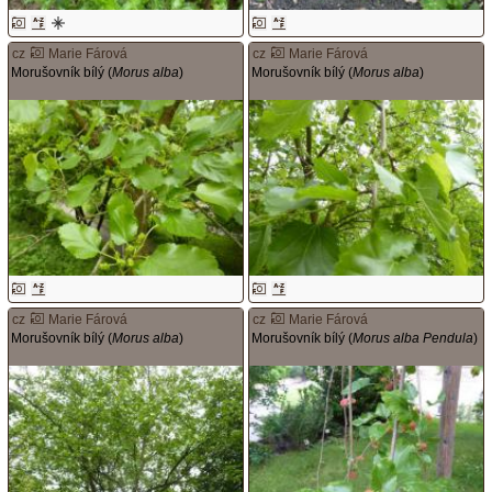
cz
Marie Fárová
cz
Marie Fárová
Morušovník bílý (
Morus alba
)
Morušovník bílý (
Morus alba
)
cz
Marie Fárová
cz
Marie Fárová
Morušovník bílý (
Morus alba
)
Morušovník bílý (
Morus alba Pendula
)