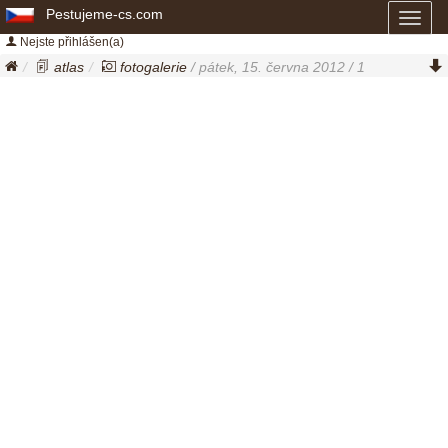
Pestujeme-cs.com
Toggl
naviga
Nejste přihlášen(a)
atlas
fotogalerie
/ pátek, 15. června 2012 / 1