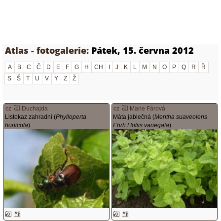
Atlas - fotogalerie:
Pátek, 15. června 2012
A
B
C
Č
D
E
F
G
H
CH
I
J
K
L
M
N
O
P
Q
R
Ř
S
Š
T
U
V
Y
Z
Ž
cz
Duchajda
cz
Marie Fárová
Listokaz zahradní (
Phylloperta
Máta jablečná (
Mentha suaveolens
horticola
)
Ehrh f foliis variegata
)