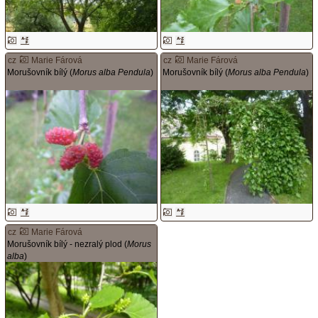
cz
Marie Fárová
cz
Marie Fárová
Morušovník bílý (
Morus alba Pendula
)
Morušovník bílý (
Morus alba Pendula
)
cz
Marie Fárová
Morušovník bílý - nezralý plod (
Morus
alba
)