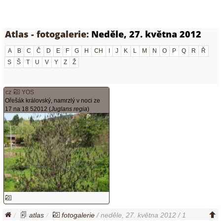
Atlas - fotogalerie:
Neděle, 27. května 2012
A
B
C
Č
D
E
F
G
H
CH
I
J
K
L
M
N
O
P
Q
R
Ř
S
Š
T
U
V
Y
Z
Ž
cz
YOS
Ořešák královský, namrzlý v noci ze
17 na 18 52012 (
Juglans regia
)
atlas
fotogalerie
/ neděle, 27. května 2012 / 1