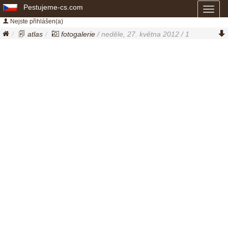
Pestujeme-cs.com
Toggl
naviga
Nejste přihlášen(a)
atlas
fotogalerie
/ neděle, 27. května 2012 / 1